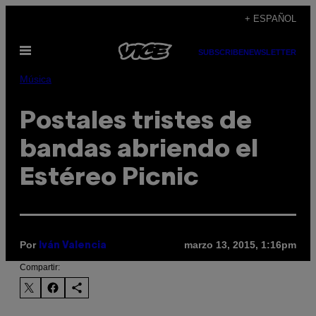
Saltar
+ ESPAÑOL
al
Abrir
contenido
SUBSCRIBE
NEWSLETTER
Menú
Música
Postales tristes de
bandas abriendo el
Estéreo Picnic
Por
marzo 13, 2015, 1:16pm
Iván Valencia
Compartir: