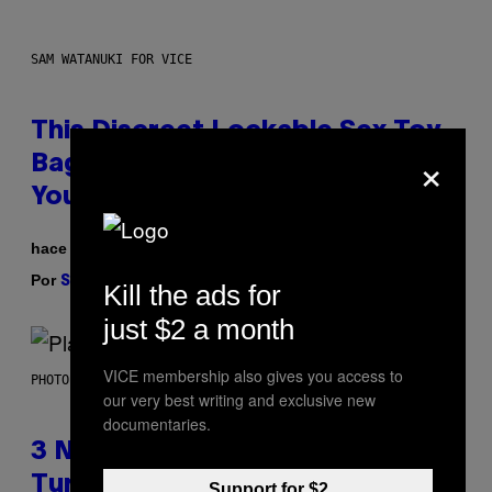
SAM WATANUKI FOR VICE
This Discreet Lockable Sex Toy
×
Bag Is the Nightstand Upgrade
Your Play Drawer Needs
hace 2 horas
Por
| Reviewed by
Sam Watanuki
Ysolt Usigan
Kill the ads for
just $2 a month
VICE membership also gives you access to
PHOTO BY SCOTT GRIES/GETTY IMAGES
our very best writing and exclusive new
documentaries.
3 No-Skip Pop-Punk Albums
Turning 20 This Year
Support for $2