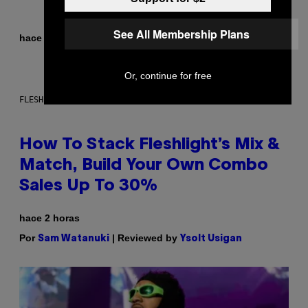
See All Membership Plans
Por
hace 2 horas
Dan Milam
Or, continue for free
FLESHLIGHT
How To Stack Fleshlight’s Mix &
Match, Build Your Own Combo
Sales Up To 30%
hace 2 horas
Por
| Reviewed by
Sam Watanuki
Ysolt Usigan