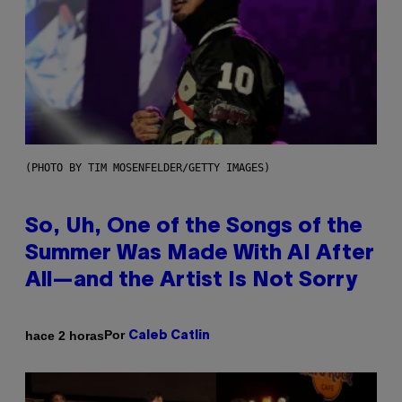
(PHOTO BY TIM MOSENFELDER/GETTY IMAGES)
So, Uh, One of the Songs of the
Summer Was Made With AI After
All—and the Artist Is Not Sorry
Por
hace 2 horas
Caleb Catlin