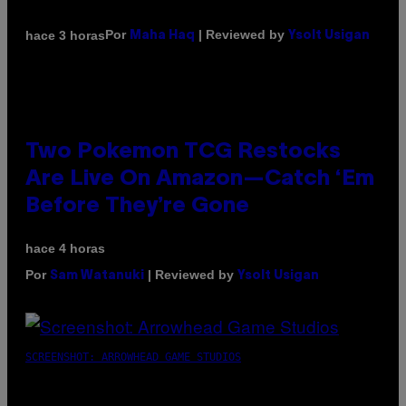
Por
| Reviewed by
hace 3 horas
Maha Haq
Ysolt Usigan
Two Pokemon TCG Restocks
Are Live On Amazon—Catch ‘Em
Before They’re Gone
hace 4 horas
Por
| Reviewed by
Sam Watanuki
Ysolt Usigan
SCREENSHOT: ARROWHEAD GAME STUDIOS