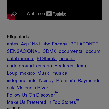
Etiquetado:
antes
Aquí No Hubo Escena
BELAFONTE
SENSACIONAL
CDMX
documental
docum
ental musical
El Shirota
escena
underground
estreno
Features
Jean
Loup
mexico
Music
música
independiente
Noisey
Premiere
Raymondst
ock
Violencia River
Follow Us On Discover
Make Us Preferred In Top Stories
Compartir: