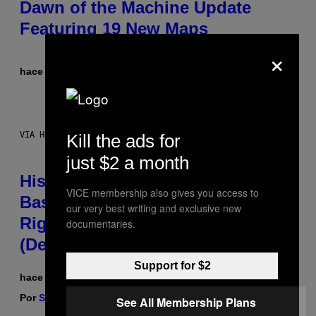
Dawn of the Machine Update
Featuring 19 New Maps
×
hace 8 segundos
Por
Denny Connolly
VIA HISENSE
Kill the ads for
just $2 a month
Hisense’s New U6SF Pro TV Is
VICE membership also gives you access to
Basically a Home Theater, Gaming
our very best writing and exclusive new
Rig, And Soundbar In One Box
documentaries.
(Deal Alert!)
Support for $2
hace 4 minutos
Por
Sam Watanuki
| Reviewed by
Ysolt Usigan
See All Membership Plans