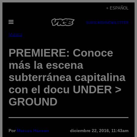
Saltar
+ ESPAÑOL
al
Abrir
contenido
SUBSCRIBE
NEWSLETTER
Menú
Música
PREMIERE: Conoce
más la escena
subterránea capitalina
con el docu UNDER >
GROUND
Por
Marcos Hassan
diciembre 22, 2016, 11:43am