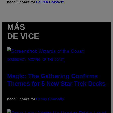
hace 2 horas
Por
Lauren Boisvert
MÁS
DE VICE
SCREENSHOT: WIZARDS OF THE COAST
Magic: The Gathering Confirms
Themes for 5 New Star Trek Decks
hace 2 horas
Por
Denny Connolly