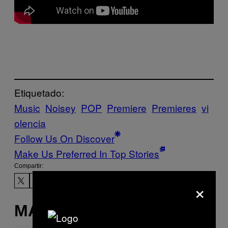
Etiquetado:
Music
Noisey
POP
Premiere
Premieres
vi
olencia
Follow Us On Discover
Make Us Preferred In Top Stories
Compartir:
×
MÁS DE LO MISMO