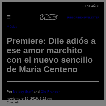
Saltar
+ ESPAÑOL
al
Abrir
contenido
SUBSCRIBE
NEWSLETTER
Menú
Música
Premiere: Dile adiós a
ese amor marchito
con el nuevo sencillo
de María Centeno
Por
Noisey Staff
and
Gio Franzoni
noviembre 15, 2016, 3:16pm
Compartir: