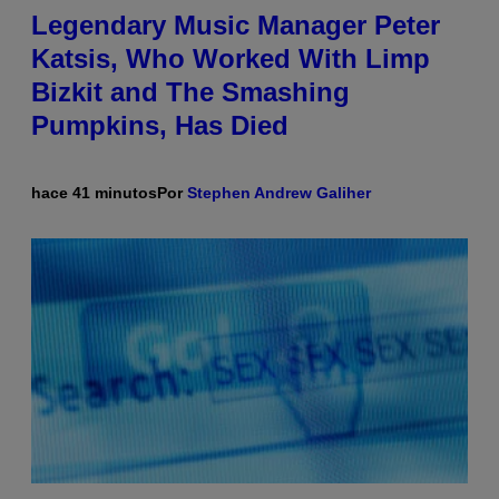
Legendary Music Manager Peter
Katsis, Who Worked With Limp
Bizkit and The Smashing
Pumpkins, Has Died
hace 41 minutos
Por
Stephen Andrew Galiher