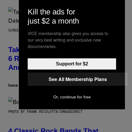
Kill the ads for
just $2 a month
SCREENSHOT: ROCKSTAR GAMES
VICE membership also gives you access to
our very best writing and exclusive new
documentaries.
Take-Two Doubles Down on GTA
6 Release Date Following Netflix
Support for $2
Announcement
See All Membership Plans
hace 8 minutos
Por
Brent Koepp
Or, continue for free
PHOTO BY FRANK MICELOTTA/IMAGEDIRECT
4 Classic Rock Bands That