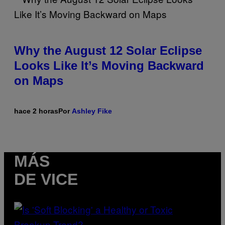
Why the August 12 Solar Eclipse
Looks Like It’s Moving Backward
on Maps
hace 2 horas
Por
Ashley Fike
MÁS
DE VICE