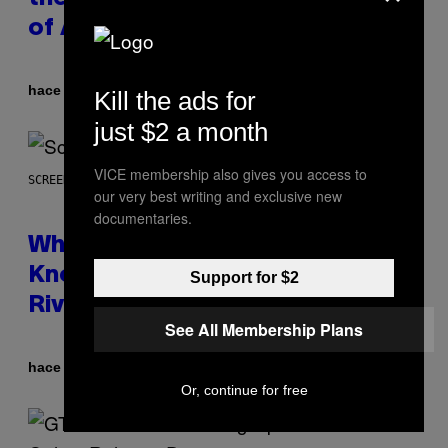
of All Time
Por
hace 45 minutos
Caleb Catlin
Kill the ads for
just $2 a month
VICE membership also gives you access to
SCREENSHOT: NETEASE
our very best writing and exclusive new
documentaries.
Who Is The Hood? Everything To
Know About The Newest Marvel
Support for $2
Rivals Character
See All Membership Plans
Por
hace 2 horas
Denny Connolly
Or, continue for free