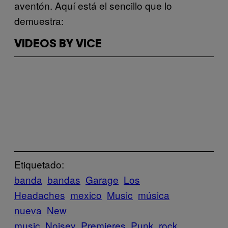
aventón. Aquí está el sencillo que lo
demuestra:
VIDEOS BY VICE
Etiquetado:
banda
bandas
Garage
Los
Headaches
mexico
Music
música
nueva
New
music
Noisey
Premieres
Punk
rock