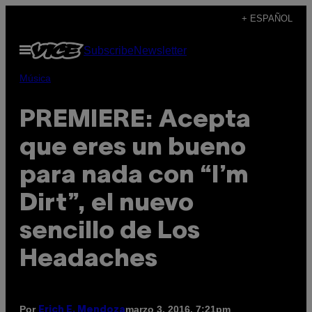
Saltar
+ ESPAÑOL
al
Abrir
Subscribe
Newsletter
contenido
Menú
Música
PREMIERE: Acepta
que eres un bueno
para nada con “I’m
Dirt”, el nuevo
sencillo de Los
Headaches
Por
marzo 3, 2016, 7:21pm
Erich E. Mendoza