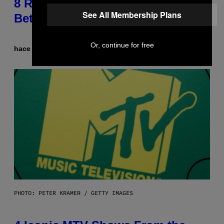
8 R&B Covers That Might Just Be
See All Membership Plans
Better Than the Originals
Or, continue for free
hace 2 horas
Por
Caleb Catlin
PHOTO: PETER KRAMER / GETTY IMAGES