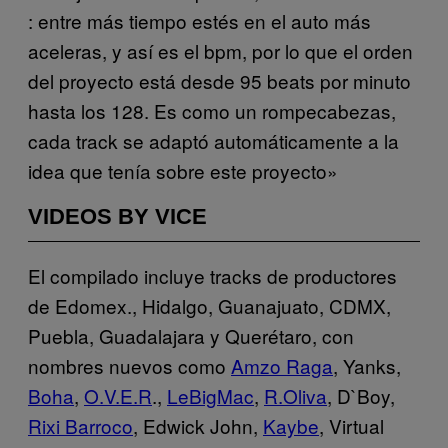
: entre más tiempo estés en el auto más
aceleras, y así es el bpm, por lo que el orden
del proyecto está desde 95 beats por minuto
hasta los 128. Es como un rompecabezas,
cada track se adaptó automáticamente a la
idea que tenía sobre este proyecto»
VIDEOS BY VICE
El compilado incluye tracks de productores
de Edomex., Hidalgo, Guanajuato, CDMX,
Puebla, Guadalajara y Querétaro, con
nombres nuevos como
Amzo Raga
, Yanks,
Boha
,
O.V.E.R
.,
LeBigMac
,
R.Oliva
, D`Boy,
Rixi Barroco
, Edwick John,
Kaybe
, Virtual