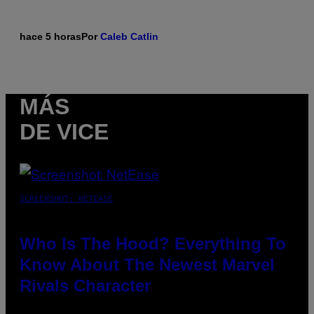
hace 5 horas
Por
Caleb Catlin
MÁS
DE VICE
SCREENSHOT: NETEASE
Who Is The Hood? Everything To
Know About The Newest Marvel
Rivals Character