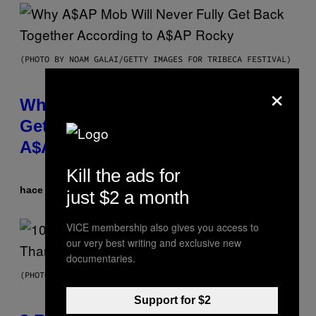
(PHOTO BY NOAM GALAI/GETTY IMAGES FOR TRIBECA FESTIVAL)
×
Why A$AP Mob Will Never Fully
Get Back Together, According to
A$AP Rocky
Kill the ads for
hace 1 hora
Por
Caleb Catlin
just $2 a month
VICE membership also gives you access to
our very best writing and exclusive new
documentaries.
(PHOTO BY EBET ROBERTS/REDFERNS)
Support for $2