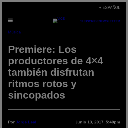
Saltar
+ ESPAÑOL
al
Abrir
contenido
SUBSCRIBE
NEWSLETTER
Menú
Música
Premiere: Los
productores de 4×4
también disfrutan
ritmos rotos y
sincopados
Por
Jorge Leal
junio 13, 2017, 5:40pm