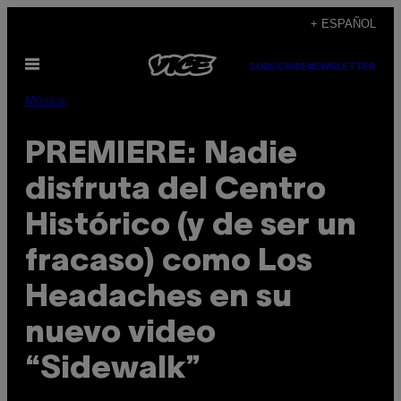
Saltar
+ ESPAÑOL
al
Abrir
contenido
SUBSCRIBE
NEWSLETTER
Menú
Música
PREMIERE: Nadie
disfruta del Centro
Histórico (y de ser un
fracaso) como Los
Headaches en su
nuevo video
“Sidewalk”