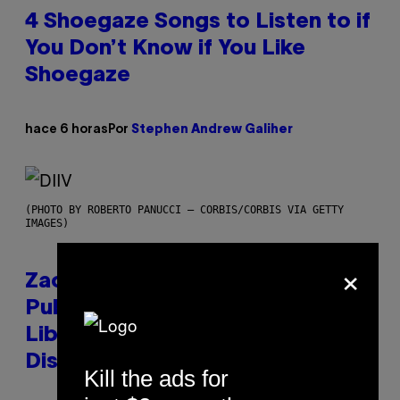
4 Shoegaze Songs to Listen to if
You Don’t Know if You Like
Shoegaze
hace 6 horas
Por
Stephen Andrew Galiher
(PHOTO BY ROBERTO PANUCCI – CORBIS/CORBIS VIA GETTY
IMAGES)
×
Zachary Cole Smith Wants a
Publicly Owned Music Streaming
Library Built on Spotify’s
Dismantled Bones
Kill the ads for