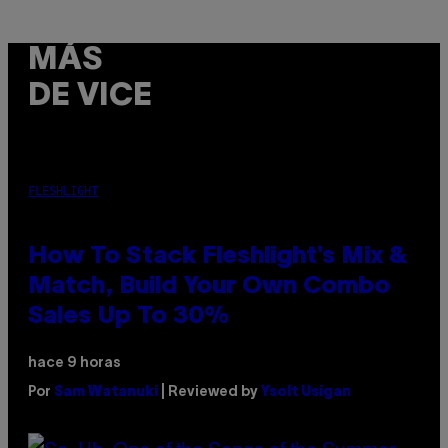
MÁS
DE VICE
FLESHLIGHT
How To Stack Fleshlight’s Mix &
Match, Build Your Own Combo
Sales Up To 30%
hace 9 horas
Por
Sam Watanuki
| Reviewed by
Ysolt Usigan