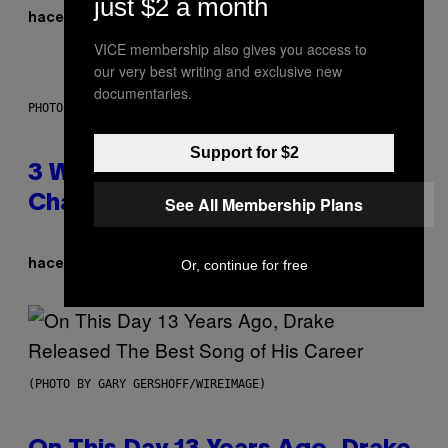
just $2 a month
hace 6 horas
Por
Lauren Boisvert
VICE membership also gives you access to
our very best writing and exclusive new
documentaries.
PHOTO ILLUSTRATION BY IAN WALDIE/GETTY IMAGES
Support for $2
3 Ways Your Music Taste
See All Membership Plans
Changes as You Get Older
Or, continue for free
hace 6 horas
Por
Dan Milam
(PHOTO BY GARY GERSHOFF/WIREIMAGE)