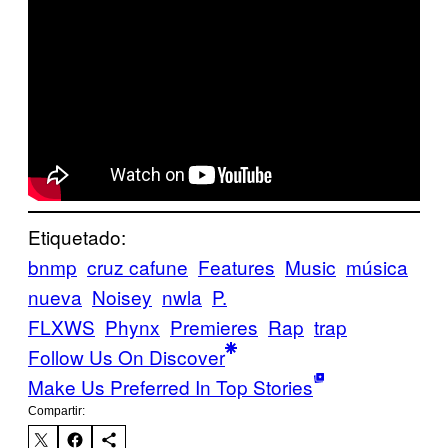
Etiquetado:
bnmp
cruz cafune
Features
Music
música
nueva
Noisey
nwla
P.
FLXWS
Phynx
Premieres
Rap
trap
Follow Us On Discover
Make Us Preferred In Top Stories
Compartir: