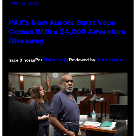
COURTESY OF PAX
PAX’s New Aurora Burst Vape
Comes With a $4,000 Adventure
Giveaway
Por
| Reviewed by
hace 9 horas
Maha Haq
Ysolt Usigan