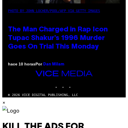
PHOTO BY JOHN LOCHER/POOL/AFP VIA GETTY IMAGES
The Man Charged in Rap Icon
Tupac Shakur’s 1996 Murder
Goes On Trial This Monday
Por
hace 10 horas
Dan Milam
VICE
MEDIA
INSTAGRAM
TIKTOK
YOUTUBE
© 2026 VICE DIGITAL PUBLISHING, LLC
×
KILL THE ADS FOR