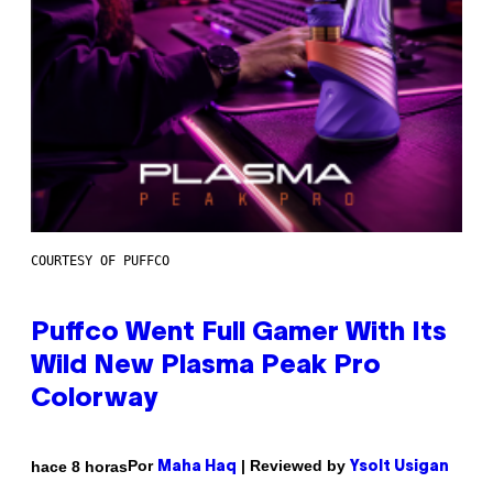
COURTESY OF PUFFCO
Puffco Went Full Gamer With Its
Wild New Plasma Peak Pro
Colorway
Por
| Reviewed by
hace 8 horas
Maha Haq
Ysolt Usigan