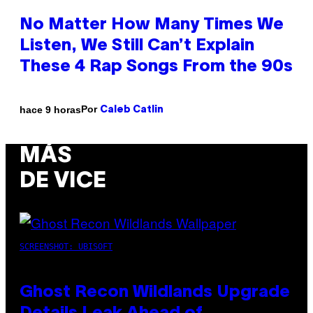
No Matter How Many Times We
Listen, We Still Can’t Explain
These 4 Rap Songs From the 90s
Por
hace 9 horas
Caleb Catlin
MÁS
DE VICE
SCREENSHOT: UBISOFT
Ghost Recon Wildlands Upgrade