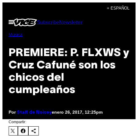
Saltar
+ ESPAÑOL
al
Abrir
Subscribe
Newsletter
contenido
Menú
Música
PREMIERE: P. FLXWS y
Cruz Cafuné son los
chicos del
cumpleaños
Por
enero 26, 2017, 12:25pm
Staff de Noisey
Compartir: