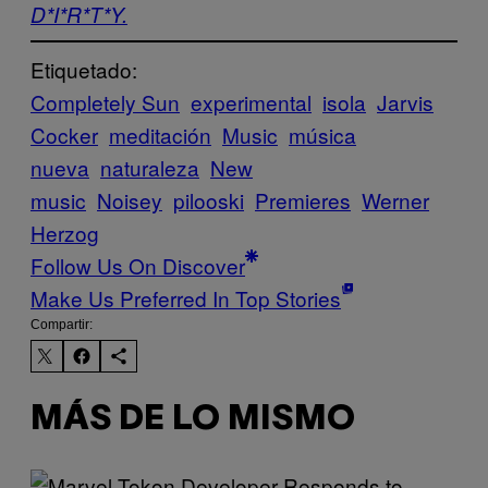
D*I*R*T*Y.
Etiquetado:
Completely Sun
experimental
isola
Jarvis
Cocker
meditación
Music
música
nueva
naturaleza
New
music
Noisey
pilooski
Premieres
Werner
Herzog
Follow Us On Discover
Make Us Preferred In Top Stories
Compartir:
MÁS DE LO MISMO