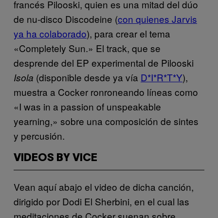
francés Pilooski, quien es una mitad del dúo
de nu-disco Discodeine (
con quienes Jarvis
ya ha colaborado
), para crear el tema
«Completely Sun.» El track, que se
desprende del EP experimental de Pilooski
(disponible desde ya vía
D*I*R*T*Y
)
,
Isola
muestra a Cocker ronroneando líneas como
«I was in a passion of unspeakable
yearning,» sobre una composición de sintes
y percusión.
VIDEOS BY VICE
Vean aquí abajo el video de dicha canción,
dirigido por
Dodi El Sherbini, en el cual las
meditaciones de Cocker suenan sobre