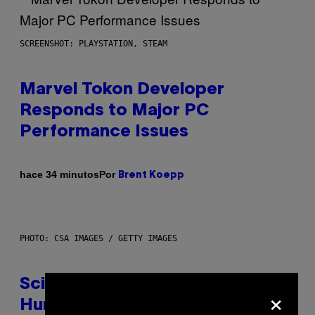
SCREENSHOT: PLAYSTATION, STEAM
Marvel Tokon Developer
Responds to Major PC
Performance Issues
Por
hace 34 minutos
Brent Koepp
PHOTO: CSA IMAGES / GETTY IMAGES
Scientists Just Traced the
×
Human Eye Back to a Tiny One-