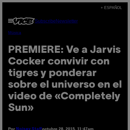
Saltar
+ ESPAÑOL
al
Abrir
Subscribe
Newsletter
contenido
Menú
Música
PREMIERE: Ve a Jarvis
Cocker convivir con
tigres y ponderar
sobre el universo en el
video de «Completely
Sun»
Por
octubre 28, 2015, 11:47am
Noisey Staff