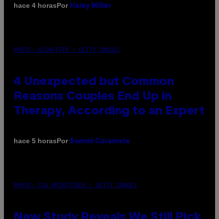
Por
hace 4 horas
Haley Miller
PHOTO: GCSHUTTER / GETTY IMAGES
4 Unexpected but Common
Reasons Couples End Up in
Therapy, According to an Expert
Por
hace 5 horas
Sammi Caramela
PHOTO: CSA-PRINTSTOCK / GETTY IMAGES
New Study Reveals We Still Pick