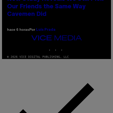
Our Friends the Same Way
Cavemen Did
Por
hace 6 horas
Luis Prada
VICE
MEDIA
INSTAGRAM
TIKTOK
YOUTUBE
© 2026 VICE DIGITAL PUBLISHING, LLC