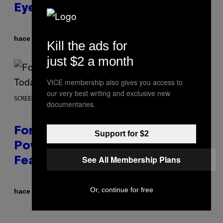
Eyed Creature
Por
hace 36 minutos
Luis Prada
Kill the ads for
just $2 a month
VICE membership also gives you access to
our very best writing and exclusive new
SCREENSHOT: EPIC GAMES
documentaries.
Fortnite Gem Hours Start Time:
Support for $2
Power Hour Today Schedule and
See All Membership Plans
Featured Sprites
Or, continue for free
Por
hace 1 hora
Brent Koepp