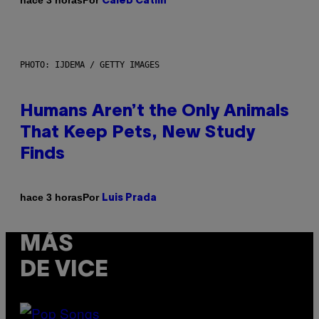
hace 3 horas
Caleb Catlin
PHOTO: IJDEMA / GETTY IMAGES
Humans Aren’t the Only Animals
That Keep Pets, New Study
Finds
Por
hace 3 horas
Luis Prada
MÁS
DE VICE