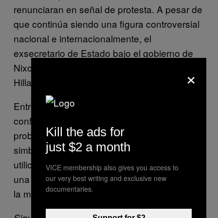
renunciaran en señal de protesta. A pesar de
que continúa siendo una figura controversial
nacional e internacionalmente, el
exsecretario de Estado bajo el gobierno de
Nixon ha recibido comentarios amistosos de
×
Hillary Clinton durante su campaña.
Entregar un premio de paz en un mundo de
conflictos constantes conlleva sus propios
Kill the ads for
problemas, quedando meramente como un
just $2 a month
simbolismo. Las expectativas de que Santos
utilice su nuevo reconocimiento para lograr
VICE membership also gives you access to
una paz duradera en Colombia están sobre
our very best writing and exclusive new
documentaries.
la mesa.
Sigue a VICE News en español en Twitter:
Support for $2