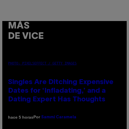
MÁS
DE VICE
PHOTO: PIXELSEFFECT / GETTY IMAGES
Singles Are Ditching Expensive
Dates for ‘Infladating,’ and a
Dating Expert Has Thoughts
Por
hace 5 horas
Sammi Caramela