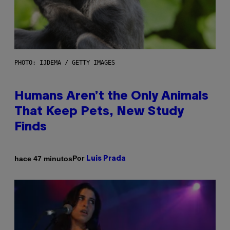
PHOTO: IJDEMA / GETTY IMAGES
Humans Aren’t the Only Animals
That Keep Pets, New Study
Finds
Por
hace 47 minutos
Luis Prada