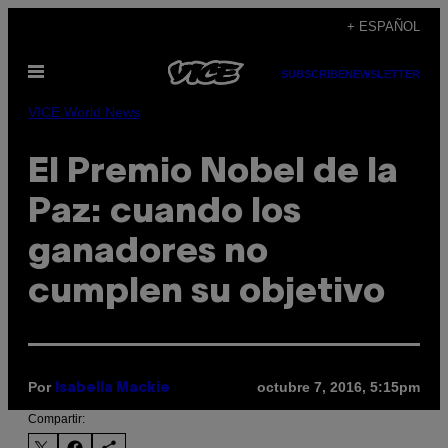
Saltar
+ ESPAÑOL
al
Abrir
contenido
SUBSCRIBE
NEWSLETTER
Menú
VICE World News
El Premio Nobel de la
Paz: cuando los
ganadores no
cumplen su objetivo
Por
octubre 7, 2016, 5:15pm
Isabella Mackie
Compartir: