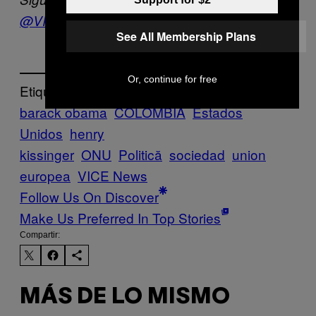
@VICENewsES
See All Membership Plans
Or, continue for free
Etiquetado:
barack obama
COLOMBIA
Estados
Unidos
henry
kissinger
ONU
Politică
sociedad
union
europea
VICE News
Follow Us On Discover
Make Us Preferred In Top Stories
Compartir:
MÁS DE LO MISMO