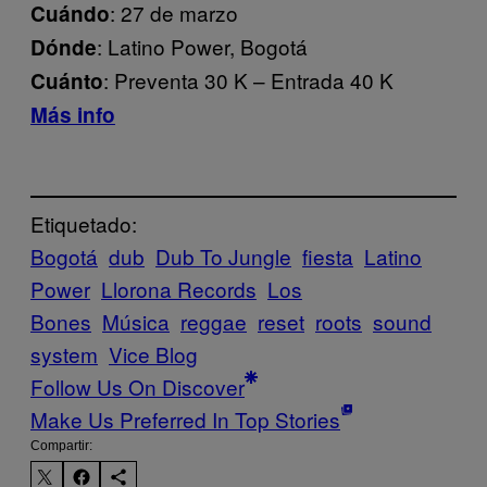
: 27 de marzo
Cuándo
: Latino Power, Bogotá
Dónde
: Preventa 30 K – Entrada 40 K
Cuánto
Más info
Etiquetado:
Bogotá
dub
Dub To Jungle
fiesta
Latino
Power
Llorona Records
Los
Bones
Música
reggae
reset
roots
sound
system
Vice Blog
Follow Us On Discover
Make Us Preferred In Top Stories
Compartir: