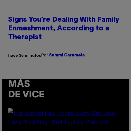
Signs You’re Dealing With Family
Enmeshment, According to a
Therapist
Por
hace 36 minutos
Sammi Caramela
MÁS
DE VICE