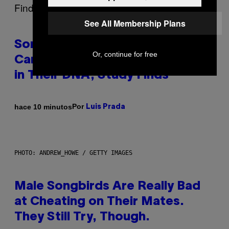
See All Membership Plans
Some Humans May Still Be
Or, continue for free
Carrying Neanderthal Strength
in Their DNA, Study Finds
Por
hace 10 minutos
Luis Prada
PHOTO: ANDREW_HOWE / GETTY IMAGES
Male Songbirds Are Really Bad
at Cheating on Their Mates.
They Still Try, Though.