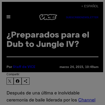
Saltar
+ ESPAÑOL
al
Abrir
contenido
SUBSCRIBE
NEWSLETTER
Menú
¿Preparados para el
Dub to Jungle lV?
Por
marzo 24, 2015, 10:49am
Staff de VICE
Compartir:
Después de una última e inolvidable
ceremonia de baile liderada por los
Channel