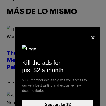
MÁS DE LO MISMO
×
The Weird Evolutionary Reason
Men and Women Have Different
Kill the ads for
Pelvises
just $2 a month
VICE membership also gives you access to
Por
hace 4 minutos
Luis Prada
our very best writing and exclusive new
documentaries.
Support for $2