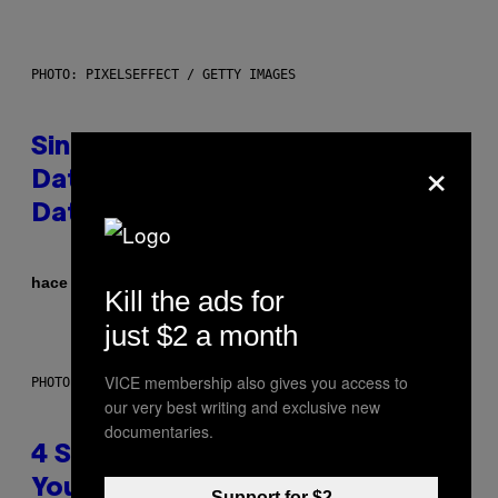
PHOTO: PIXELSEFFECT / GETTY IMAGES
Singles Are Ditching Expensive
×
Dates for ‘Infladating,’ and a
Dating Expert Has Thoughts
Por
hace 1 hora
Sammi Caramela
Kill the ads for
just $2 a month
VICE membership also gives you access to
PHOTO BY SCOTT LEGATO/GETTY IMAGES
our very best writing and exclusive new
documentaries.
4 Shoegaze Songs to Listen to if
You Don’t Know if You Like
Support for $2