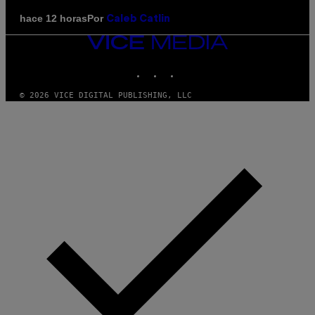
Por
hace 12 horas
Caleb Catlin
VICE
MEDIA
INSTAGRAM
TIKTOK
YOUTUBE
© 2026 VICE DIGITAL PUBLISHING, LLC