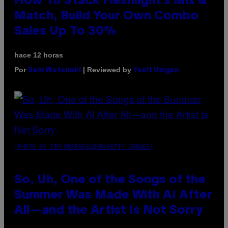
How To Stack Fleshlight’s Mix &
Match, Build Your Own Combo
Sales Up To 30%
hace 12 horas
Por
| Reviewed by
Sam Watanuki
Ysolt Usigan
(PHOTO BY TIM MOSENFELDER/GETTY IMAGES)
So, Uh, One of the Songs of the
Summer Was Made With AI After
All—and the Artist Is Not Sorry