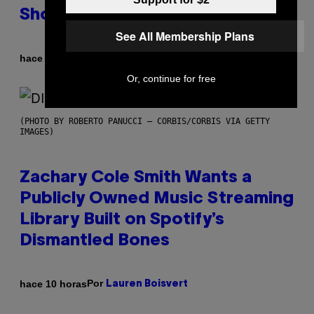
Shoegaze
See All Membership Plans
Por
hace 9 horas
Stephen Andrew Galiher
Or, continue for free
(PHOTO BY ROBERTO PANUCCI – CORBIS/CORBIS VIA GETTY
IMAGES)
Zachary Cole Smith Wants a
Publicly Owned Music Streaming
Library Built on Spotify’s
Dismantled Bones
Por
hace 10 horas
Lauren Boisvert