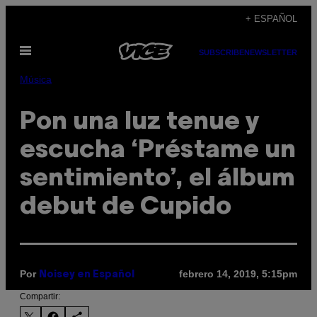
Saltar
+ ESPAÑOL
al
Abrir
contenido
SUBSCRIBE
NEWSLETTER
Menú
Música
Pon una luz tenue y
escucha ‘Préstame un
sentimiento’, el álbum
debut de Cupido
Por
febrero 14, 2019, 5:15pm
Noisey en Español
Compartir: