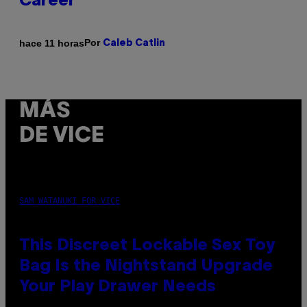
Career
Por
hace 11 horas
Caleb Catlin
MÁS
DE VICE
SAM WATANUKI FOR VICE
This Discreet Lockable Sex Toy
Bag Is the Nightstand Upgrade
Your Play Drawer Needs