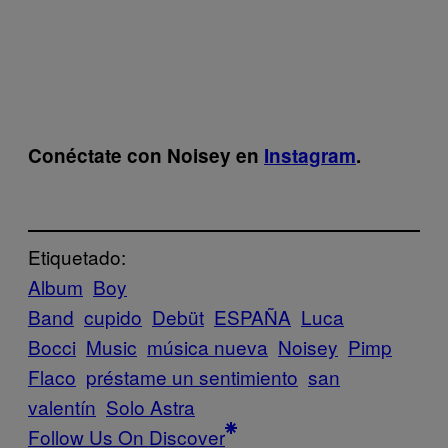
Conéctate con Noisey en
Instagram
.
Etiquetado:
Album
Boy
Band
cupido
Debüt
ESPAÑA
Luca
Bocci
Music
música nueva
Noisey
Pimp
Flaco
préstame un sentimiento
san
valentín
Solo Astra
Follow Us On Discover