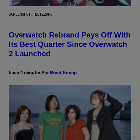
SCREENSHOT: BLIZZARD
Overwatch Rebrand Pays Off With
Its Best Quarter Since Overwatch
2 Launched
hace 4 minutos
Por
Brent Koepp