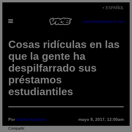
Saltar
+ ESPAÑOL
al
Abrir
contenido
SUBSCRIBE
NEWSLETTER
Menú
Cosas ridículas en las
que la gente ha
despilfarrado sus
préstamos
estudiantiles
Por
Salma Haidrani
mayo 8, 2017, 12:00am
Compartir: