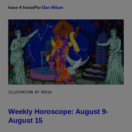
hace 4 horas
Por
Dan Milam
ILLUSTRATION BY REESA
Weekly Horoscope: August 9-
August 15