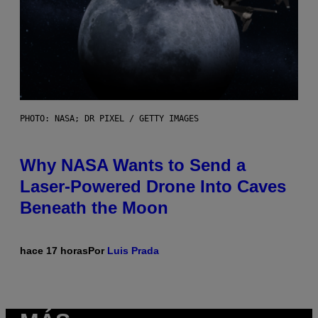
PHOTO: NASA; DR PIXEL / GETTY IMAGES
Why NASA Wants to Send a
Laser-Powered Drone Into Caves
Beneath the Moon
hace 17 horas
Por
Luis Prada