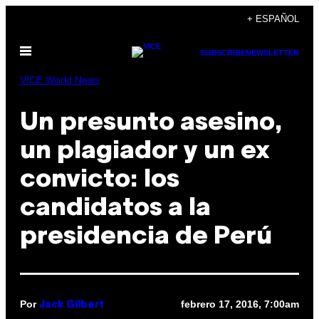
Saltar
+ ESPAÑOL
al
Abrir
contenido
SUBSCRIBE
NEWSLETTER
Menú
VICE World News
Un presunto asesino,
un plagiador y un ex
convicto: los
candidatos a la
presidencia de Perú
Por
febrero 17, 2016, 7:00am
Jack Gilbert