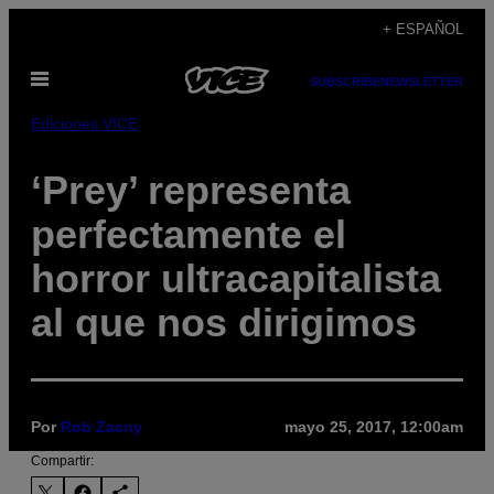
Saltar
+ ESPAÑOL
al
Abrir
contenido
SUBSCRIBE
NEWSLETTER
Menú
Ediciones VICE
‘Prey’ representa
perfectamente el
horror ultracapitalista
al que nos dirigimos
Por
Rob Zacny
mayo 25, 2017, 12:00am
Compartir: