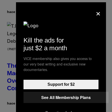
×
hace 4 horas
Por
Ashley Fike
Kill the ads for
just $2 a month
(PHOTO BY JOHNNY NUNEZ/WIREIMAGE)
VICE membership also gives you access to
our very best writing and exclusive new
The 90s Hip-Hop Legend Who
documentaries.
Made T.I. Delay His Debut Album
Over 20 Years Ago: ‘I Definitely
Support for $2
Conceded’
See All Membership Plans
hace 11 horas
Por
Caleb Catlin