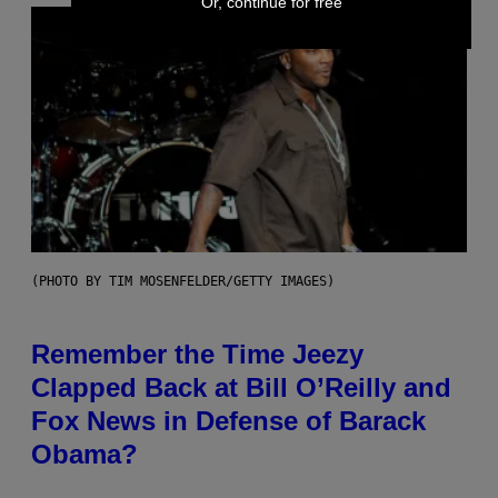
Or, continue for free
(PHOTO BY TIM MOSENFELDER/GETTY IMAGES)
Remember the Time Jeezy
Clapped Back at Bill O’Reilly and
Fox News in Defense of Barack
Obama?