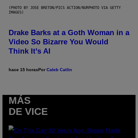
(PHOTO BY JOSE BRETON/PICS ACTION/NURPHOTO VIA GETTY
IMAGES)
Drake Barks at a Goth Woman in a
Video So Bizarre You Would
Think It’s AI
hace 15 horas
Por
Caleb Catlin
MÁS
DE VICE