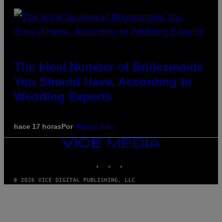
The Ideal Number of Bridesmaids
You Should Have, According to
Wedding Experts
hace 17 horas
Por
Ashley Fike
VICE
MEDIA
INSTAGRAM
TIKTOK
YOUTUBE
© 2026 VICE DIGITAL PUBLISHING, LLC