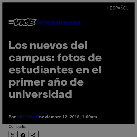
Saltar
+ ESPAÑOL
al
Abrir
Subscribe
Newsletter
contenido
Menú
Los nuevos del
campus: fotos de
estudiantes en el
primer año de
universidad
Por
noviembre 12, 2018, 1:00am
VICE Staff
Compartir: