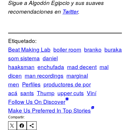
Sigue a Algodón Egipcio y sus suaves
recomendaciones en
Twitter
.
Etiquetado:
Beat Making Lab
boiler room
branko
buraka
som sistema
daniel
haaksman
enchufada
mad decent
mal
dicen
man recordings
marginal
men
Perfiles
productores de por
acá
sants
Thump
upper cuts
Viní
Follow Us On Discover
Make Us Preferred In Top Stories
Compartir: