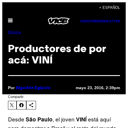
Saltar
+ ESPAÑOL
al
Abrir
contenido
SUBSCRIBE
NEWSLETTER
Menú
Música
Productores de por
acá: VINÍ
Por
mayo 23, 2016, 2:39pm
Algodón Egipcio
Compartir:
Desde
, el joven
está aquí
São Paulo
VINÍ
para demostrar a Brasil y al resto del mundo