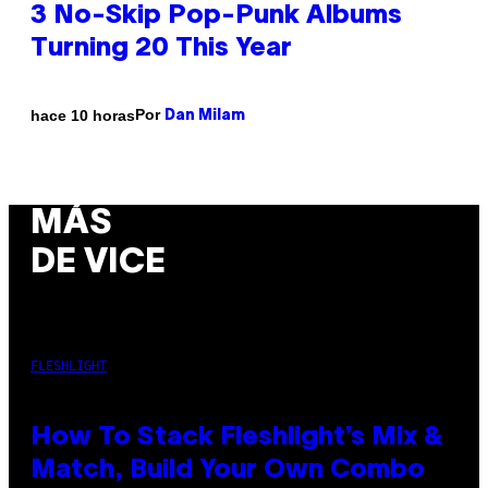
3 No-Skip Pop-Punk Albums
Turning 20 This Year
Por
hace 10 horas
Dan Milam
MÁS
DE VICE
FLESHLIGHT
How To Stack Fleshlight’s Mix &
Match, Build Your Own Combo