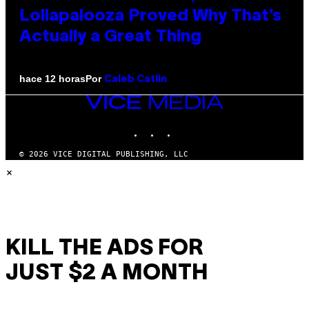
Lollapalooza Proved Why That’s
Actually a Great Thing
Por
hace 12 horas
Caleb Catlin
VICE
MEDIA
INSTAGRAM
TIKTOK
YOUTUBE
© 2026 VICE DIGITAL PUBLISHING, LLC
×
KILL THE ADS FOR
JUST $2 A MONTH