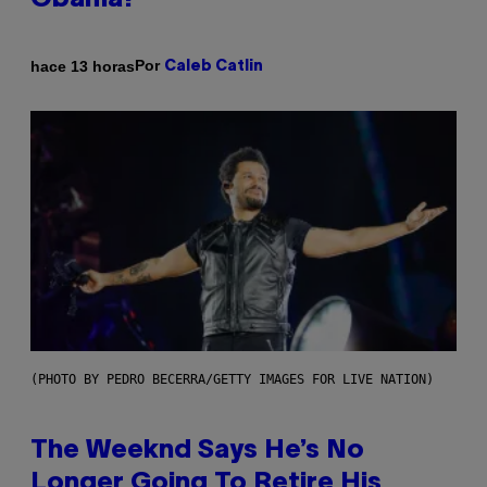
Obama?
Por
hace 13 horas
Caleb Catlin
(PHOTO BY PEDRO BECERRA/GETTY IMAGES FOR LIVE NATION)
The Weeknd Says He’s No
Longer Going To Retire His