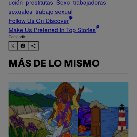
ución
prostitutas
Sexo
trabajadoras
sexuales
trabajo sexual
Follow Us On Discover
Make Us Preferred In Top Stories
Compartir:
MÁS DE LO MISMO