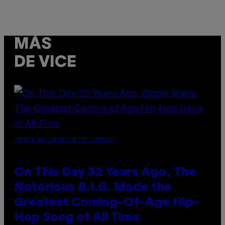
MÁS
DE VICE
(PHOTO BY NITRO/GETTY IMAGES)
On This Day 32 Years Ago, The
Notorious B.I.G. Made the
Greatest Coming-Of-Age Hip-
Hop Song of All Time