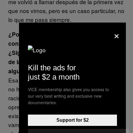
me volvió a llamar después de la primera vez
que nos vimos, pero es un caso particular, no
lo que me pasa siempre.
×
¿Por qué crees que las mujeres no hemos
consumido tradicionalmente prostitución?
¿Significa eso que es un producto directo
de la sociedad patriarcal, como apuntan
Kill the ads for
algunos?
just $2 a month
Esa es la eterna pregunta. Supongo que si
no hubiese ni patriarcado ni capitalismo ni
VICE membership also gives you access to
our very best writing and exclusive new
racismo ni ninguna de las múltiples
documentaries.
opresiones que nos atraviesan tampoco
existiría el trabajo asalariado, así que si
Support for $2
vamos a abolir el trabajo sexual, entonces