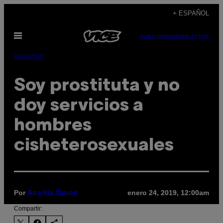
Saltar
+ ESPAÑOL
al
Abrir
contenido
SUBSCRIBE
NEWSLETTER
Menú
Identidad
Soy prostituta y no
doy servicios a
hombres
cisheterosexuales
Por
enero 24, 2019, 12:00am
Ana Iris Simón
Compartir: