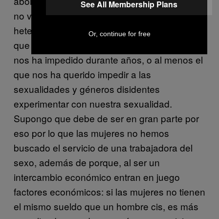
abolimos todos los trabajos asalariados. Yo
See All Membership Plans
no veo una relación directa entre el
heteropatriarcado y la prostitución, pero sí
Or, continue for free
que creo que es el heteropatriarcado el que
nos ha impedido durante años, o al menos el
que nos ha querido impedir a las
sexualidades y géneros disidentes
experimentar con nuestra sexualidad.
Supongo que debe de ser en gran parte por
eso por lo que las mujeres no hemos
buscado el servicio de una trabajadora del
sexo, además de porque, al ser un
intercambio económico entran en juego
factores económicos: si las mujeres no tienen
el mismo sueldo que un hombre cis, es más