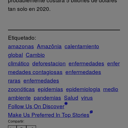
tan solo en 2020.
Etiquetado:
amazonas
Amazônia
calentamiento
global
Cambio
climático
deforestacion
enfermedades
enfer
medades contagiosas
enfermedades
raras
enfermedades
zoonóticas
epidemias
epidemiologia
medio
ambiente
pandemias
Salud
virus
Follow Us On Discover
Make Us Preferred In Top Stories
Compartir: