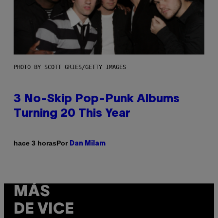
PHOTO BY SCOTT GRIES/GETTY IMAGES
3 No-Skip Pop-Punk Albums
Turning 20 This Year
Por
hace 3 horas
Dan Milam
MÁS
DE VICE