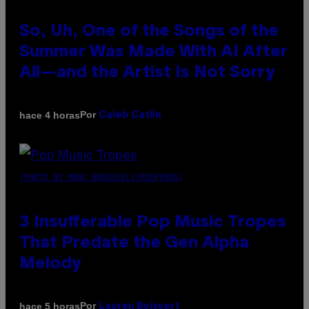
So, Uh, One of the Songs of the
Summer Was Made With AI After
All—and the Artist Is Not Sorry
Por
hace 4 horas
Caleb Catlin
(PHOTO BY MARC BROUSSELY/REDFERNS)
3 Insufferable Pop Music Tropes
That Predate the Gen Alpha
Melody
Por
hace 5 horas
Lauren Boisvert