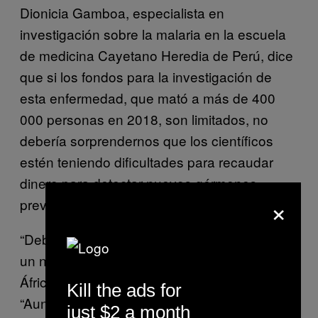
Dionicia Gamboa, especialista en
investigación sobre la malaria en la escuela
de medicina Cayetano Heredia de Perú, dice
que si los fondos para la investigación de
esta enfermedad, que mató a más de 400
000 personas en 2018, son limitados, no
debería sorprendernos que los científicos
estén teniendo dificultades para recaudar
dinero para detectar nuevos gérmenes
×
previamente desconocidos.
“Debido a que la malaria en Perú no mata a
un número de personas tan alto como en
África, no recibe mucha atención”, dice.
Kill the ads for
“Aunque sigue teniendo un gran impacto. La
just $2 a month