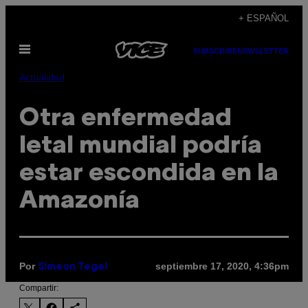
Saltar
+ ESPAÑOL
al
Abrir
contenido
SUBSCRIBE
NEWSLETTER
Menú
Actualidad
Otra enfermedad
letal mundial podría
estar escondida en la
Amazonía
Por
septiembre 17, 2020, 4:36pm
Simeon Tegel
Compartir: