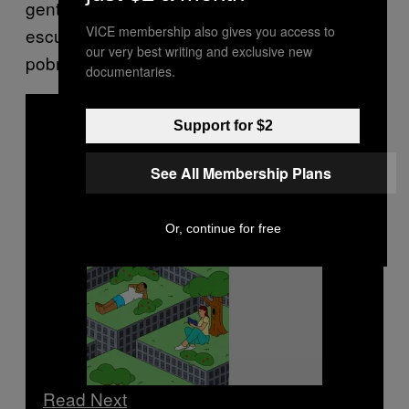
gente se enferma. No puede trabajar ni ir a la
VICE membership also gives you access to
escuela. Y normalmente se trata de gente
our very best writing and exclusive new
pobre”.
documentaries.
Support for $2
See All Membership Plans
Or, continue for free
Read Next