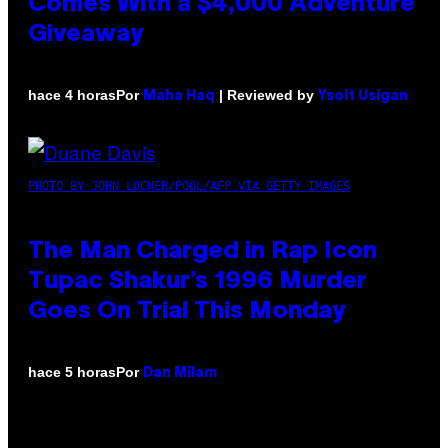
Comes With a $4,000 Adventure
Giveaway
Por
| Reviewed by
hace 4 horas
Maha Haq
Ysolt Usigan
PHOTO BY JOHN LOCHER/POOL/AFP VIA GETTY IMAGES
The Man Charged in Rap Icon
Tupac Shakur’s 1996 Murder
Goes On Trial This Monday
Por
hace 5 horas
Dan Milam