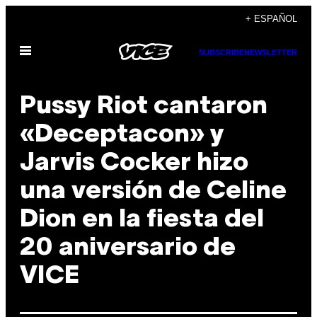
Saltar
+ ESPAÑOL
al
Abrir
contenido
SUBSCRIBE
NEWSLETTER
Menú
Pussy Riot cantaron
«Deceptacon» y
Jarvis Cocker hizo
una versión de Celine
Dion en la fiesta del
20 aniversario de
VICE