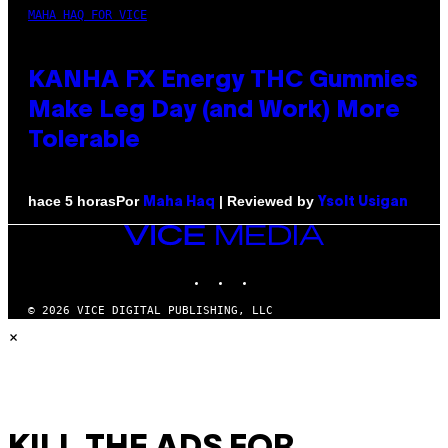
MAHA HAQ FOR VICE
KANHA FX Energy THC Gummies
Make Leg Day (and Work) More
Tolerable
Por
| Reviewed by
hace 5 horas
Maha Haq
Ysolt Usigan
VICE
MEDIA
INSTAGRAM
TIKTOK
YOUTUBE
© 2026 VICE DIGITAL PUBLISHING, LLC
×