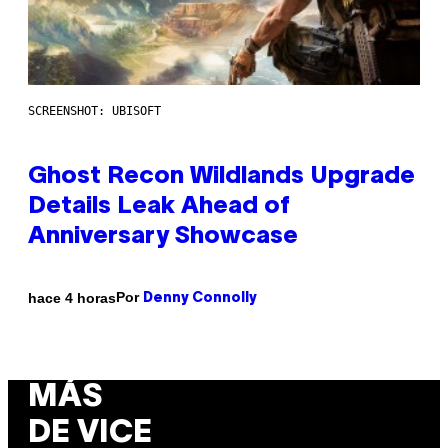
SCREENSHOT: UBISOFT
Ghost Recon Wildlands Upgrade
Details Leak Ahead of
Anniversary Showcase
Por
hace 4 horas
Denny Connolly
MÁS
DE VICE