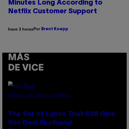
Minutes Long According to
Netflix Customer Support
Por
hace 3 horas
Brent Koepp
MÁS
DE VICE
PHOTO BY JEFF KRAVITZ/FILMMAGIC
The Set of Lyrics That Still Give
Kim Deal Firsthand