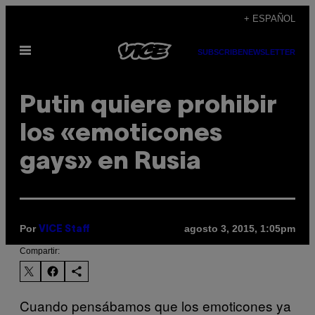
Saltar
+ ESPAÑOL
al
Abrir
contenido
SUBSCRIBE
NEWSLETTER
Menú
Putin quiere prohibir
los «emoticones
gays» en Rusia
Por
agosto 3, 2015, 1:05pm
VICE Staff
Compartir:
Cuando pensábamos que los emoticones ya