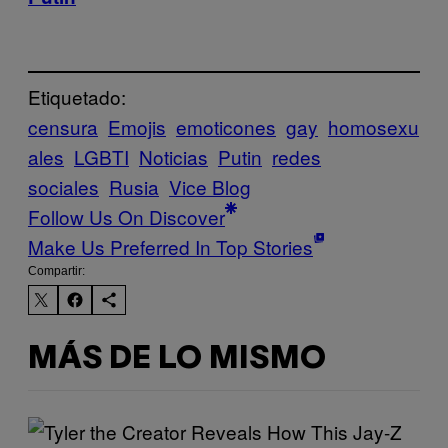
Etiquetado:
censura
Emojis
emoticones
gay
homosexu
ales
LGBTI
Noticias
Putin
redes
sociales
Rusia
Vice Blog
Follow Us On Discover
Make Us Preferred In Top Stories
Compartir:
MÁS DE LO MISMO