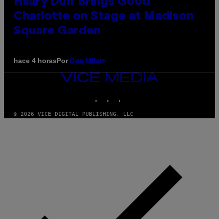
Hilary Duff Brings Good
Charlotte on Stage at Madison
Square Garden
Por
hace 4 horas
Dan Milam
VICE
MEDIA
INSTAGRAM
TIKTOK
YOUTUBE
© 2026 VICE DIGITAL PUBLISHING, LLC