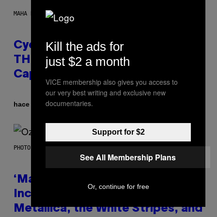
MAHA HAQ FOR VICE
Kill the ads for
Cycling Frog’s Tropical Punch
just $2 a month
THC Seltzer Is Like an Adult
Capri Sun (That Gets You High)
VICE membership also gives you access to
our very best writing and exclusive new
documentaries.
Por
| Reviewed by
hace 2 horas
Maha Haq
Ysolt Usigan
Support for $2
PHOTO BY NICK LAHAM/GETTY IMAGES
See All Membership Plans
‘Madden NFL 27’ Soundtrack
Or, continue for free
Includes Ozzy Osbourne,
Metallica, the White Stripes, and