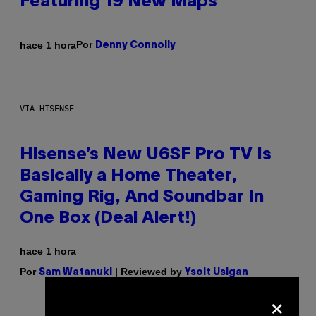
Featuring 19 New Maps
Por
hace 1 hora
Denny Connolly
VIA HISENSE
Hisense’s New U6SF Pro TV Is
Basically a Home Theater,
Gaming Rig, And Soundbar In
One Box (Deal Alert!)
hace 1 hora
Por
| Reviewed by
Sam Watanuki
Ysolt Usigan
×