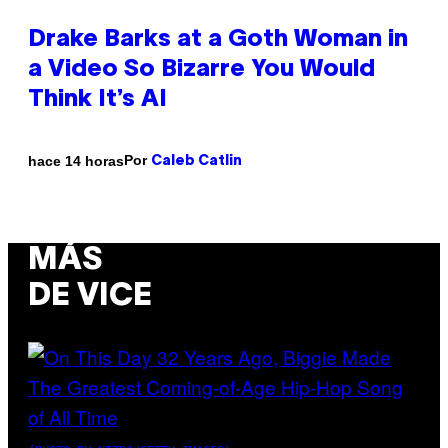
Drake Barks at a Goth Woman in
a Video So Bizarre You Would
Think It’s AI
Por
hace 14 horas
Caleb Catlin
MÁS
DE VICE