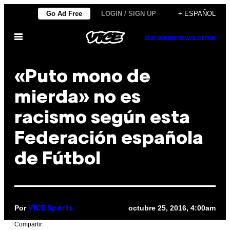
Saltar
Go Ad Free
LOGIN / SIGN UP
+ ESPAÑOL
al
Abrir
contenido
SUBSCRIBE
NEWSLETTER
Menú
«Puto mono de
mierda» no es
racismo según esta
Federación española
de Fútbol
Por
octubre 25, 2016, 4:00am
VICE Sports
Compartir: