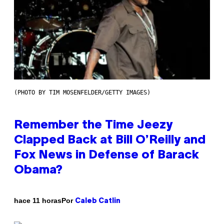
(PHOTO BY TIM MOSENFELDER/GETTY IMAGES)
Remember the Time Jeezy
Clapped Back at Bill O’Reilly and
Fox News in Defense of Barack
Obama?
Por
hace 11 horas
Caleb Catlin