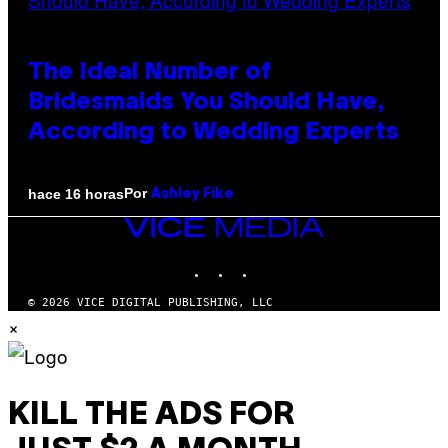
The Ideal Number of
Bridesmaids You Should Have,
According to Wedding Experts
Por
hace 16 horas
Ashley Fike
VICE
MEDIA
INSTAGRAM
TIKTOK
YOUTUBE
© 2026 VICE DIGITAL PUBLISHING, LLC
×
KILL THE ADS FOR