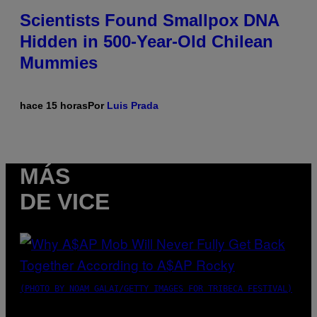
Scientists Found Smallpox DNA
Hidden in 500-Year-Old Chilean
Mummies
hace 15 horas
Por
Luis Prada
MÁS
DE VICE
(PHOTO BY NOAM GALAI/GETTY IMAGES FOR TRIBECA FESTIVAL)