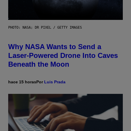
PHOTO: NASA; DR PIXEL / GETTY IMAGES
Why NASA Wants to Send a
Laser-Powered Drone Into Caves
Beneath the Moon
hace 15 horas
Por
Luis Prada