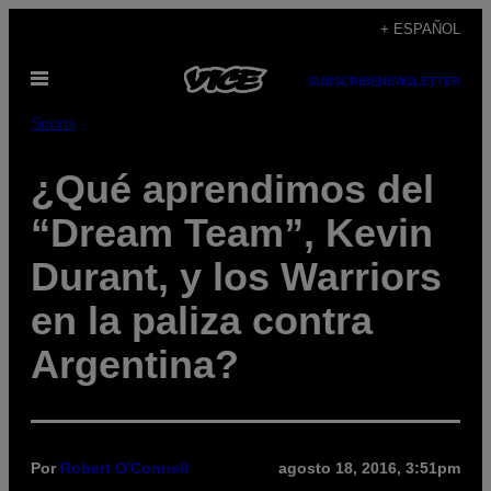
Saltar
+ ESPAÑOL
al
Abrir
contenido
SUBSCRIBE
NEWSLETTER
Menú
Sports
¿Qué aprendimos del
“Dream Team”, Kevin
Durant, y los Warriors
en la paliza contra
Argentina?
Por
Robert O'Connell
agosto 18, 2016, 3:51pm