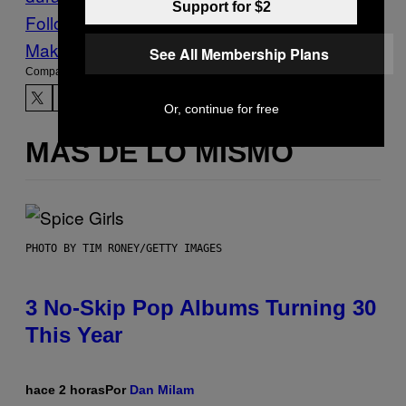
Support for $2
Follow Us On Discover
Make Us Preferred In Top Stories
See All Membership Plans
Compartir:
Or, continue for free
MÁS DE LO MISMO
PHOTO BY TIM RONEY/GETTY IMAGES
3 No-Skip Pop Albums Turning 30
This Year
hace 2 horas
Por
Dan Milam