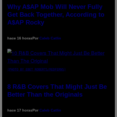
Why A$AP Mob Will Never Fully
Get Back Together, According to
A$AP Rocky
hace 16 horas
Por
Caleb Catlin
(PHOTO BY EBET ROBERTS/REDFERNS)
8 R&B Covers That Might Just Be
Better Than the Originals
hace 17 horas
Por
Caleb Catlin