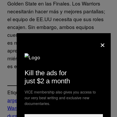
Golden State en las Finales. Los Warriors
necesitarán hacer más y mejores pantallas;
el equipo de EE.UU necesita que sus roles
encajen. Sin embargo, ambos equipos
cuentan con alguien cuya lista de requisitos
×
es mucho más corta. Tal y como Argentina
aprendió y los Estados Unidos recordaron el
miércoles, lo único que Kevin Durant necesita
es el balón en sus manos.
Kill the ads for
just $2 a month
Etiquetado:
VICE membership also gives you access to
our very best writing and exclusive new
argentina
basquetbol
Golden State
documentaries.
Warriors
Highlights
kevin
durant
nba
Sports
VICE Sports