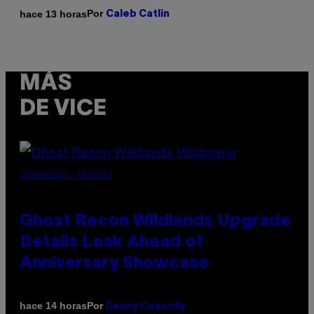
Por
hace 13 horas
Caleb Catlin
MÁS
DE VICE
SCREENSHOT: UBISOFT
Ghost Recon Wildlands Upgrade
Details Leak Ahead of
Anniversary Showcase
Por
hace 14 horas
Denny Connolly