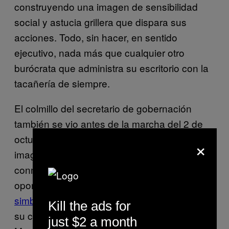
construyendo una imagen de sensibilidad
social y astucia grillera que dispara sus
acciones. Todo, sin hacer, en sentido
ejecutivo, nada más que cualquier otro
burócrata que administra su escritorio con la
tacañería de siempre.
El colmillo del secretario de gobernación
también se vio antes de la marcha del 2 de
octubre: para abonar la macetita de su
×
imagen pública, salió a cantarle odas a la
conmemoración, a la solidaridad que tenía
oportunidad de manifestarse ahí y a su
valor
simbólico
. Esta postura fue más evidente en
Kill the ads for
su cálculo deliberado a partir de la actitud de
just $2 a month