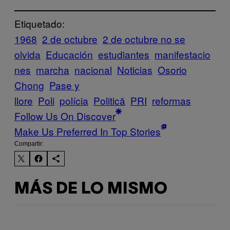
Etiquetado:
1968
2 de octubre
2 de octubre no se
olvida
Educación
estudiantes
manifestacio
nes
marcha
nacional
Noticias
Osorio
Chong
Pase y
llore
Poli
polícia
Politică
PRI
reformas
Follow Us On Discover
Make Us Preferred In Top Stories
Compartir:
MÁS DE LO MISMO