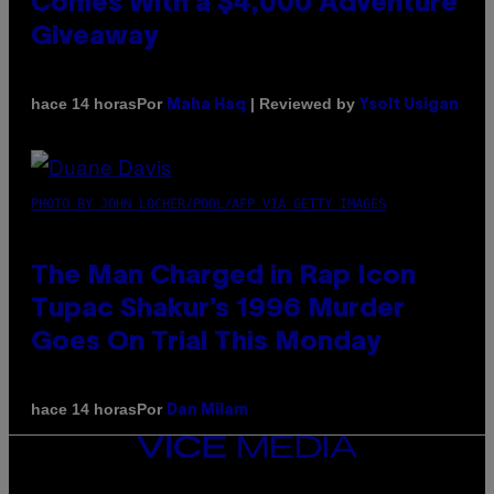
Comes With a $4,000 Adventure
Giveaway
Por
| Reviewed by
hace 14 horas
Maha Haq
Ysolt Usigan
PHOTO BY JOHN LOCHER/POOL/AFP VIA GETTY IMAGES
The Man Charged in Rap Icon
Tupac Shakur’s 1996 Murder
Goes On Trial This Monday
Por
hace 14 horas
Dan Milam
VICE
MEDIA
INSTAGRAM
TIKTOK
YOUTUBE