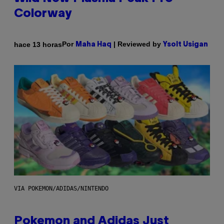
Colorway
Por
| Reviewed by
hace 13 horas
Maha Haq
Ysolt Usigan
VIA POKEMON/ADIDAS/NINTENDO
Pokemon and Adidas Just