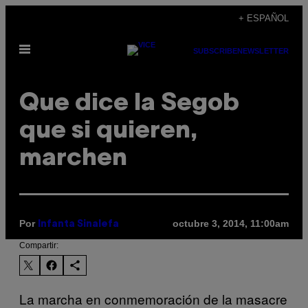
Saltar
+ ESPAÑOL
al
Abrir
contenido
SUBSCRIBE
NEWSLETTER
Menú
Que dice la Segob
que si quieren,
marchen
Por
octubre 3, 2014, 11:00am
Infanta Sinalefa
Compartir:
La marcha en conmemoración de la masacre