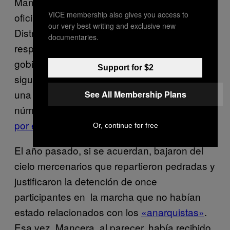
Mancera, que, como sabemos, encabeza la
VICE membership also gives you access to
oficina de extensión de Los Pinos para el
our very best writing and exclusive new
Distrito Federal. En su papel de mascota, ha
documentaries.
respondido con el mismo ánimo que el
gobierno federal a cada contingencia. Ahora,
Support for $2
siguiendo a Osorio Chong, dijo que esperaba
una manifestación tranquila y estimó un
See All Membership Plans
número de participantes que estuvo un poco
por encima del real
.
Or, continue for free
El año pasado, si se acuerdan, bajaron del
cielo mercenarios que repartieron pedradas y
justificaron la detención de once
participantes en la marcha que no habían
estado relacionados con los
«anarquistas»
.
Esa vez, Mancera, al parecer, había recibido