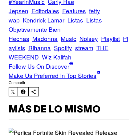
#YearInMusic
Carly Rae
Jepsen
Editoriales
Features
fetty
wap
Kendrick Lamar
Listas
Listas
Objetivamente Bien
Hechas
Madonna
Music
Noisey
Playlist
Pl
aylists
Rihanna
Spotify
stream
THE
WEEKEND
Wiz Kalifah
Follow Us On Discover
Make Us Preferred In Top Stories
Compartir:
MÁS DE LO MISMO