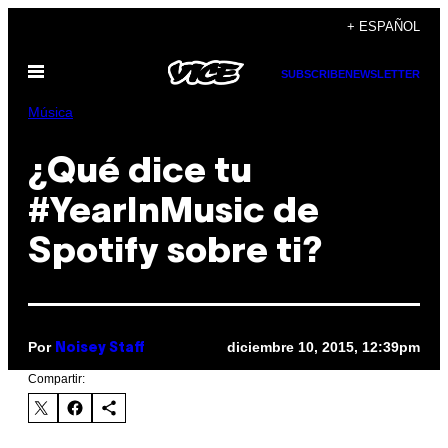
Saltar
+ ESPAÑOL
al
Abrir
contenido
SUBSCRIBE
NEWSLETTER
Menú
Música
¿Qué dice tu
#YearInMusic de
Spotify sobre ti?
Por
diciembre 10, 2015, 12:39pm
Noisey Staff
Compartir: