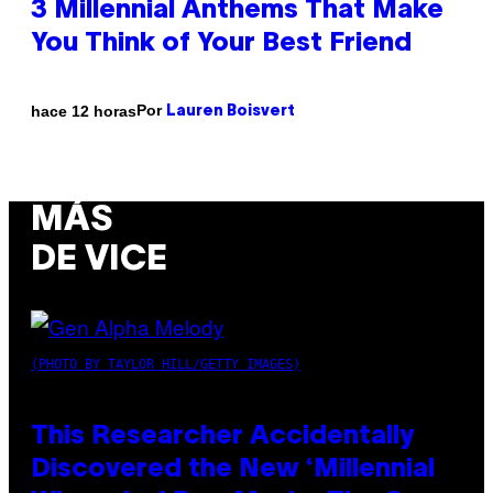
3 Millennial Anthems That Make
You Think of Your Best Friend
Por
hace 12 horas
Lauren Boisvert
MÁS
DE VICE
(PHOTO BY TAYLOR HILL/GETTY IMAGES)
This Researcher Accidentally
Discovered the New ‘Millennial