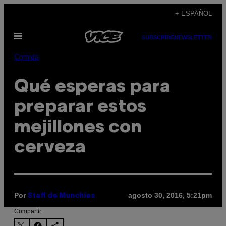
Saltar
+ ESPAÑOL
al
Abrir
contenido
SUBSCRIBE
NEWSLETTER
Menú
Comida
Qué esperas para
preparar estos
mejillones con
cerveza
Por
agosto 30, 2016, 5:21pm
Staff de Munchies
Compartir: