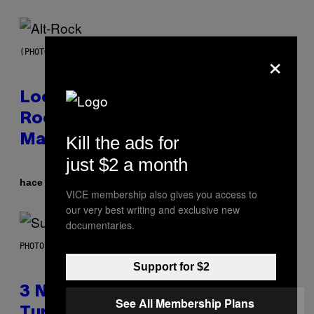
×
(PHOTO BY MICK HUTSON/REDFERNS)
Looking For the Perfect Alt-
Rock Mixtape for Your Boo? I
Kill the ads for
Made It for You Already
just $2 a month
Por
hace 12 horas
Lauren Boisvert
VICE membership also gives you access to
our very best writing and exclusive new
documentaries.
PHOTO BY NIELS VAN IPEREN/GETTY IMAGES
Support for $2
3 No-Skip Britpop Albums
See All Membership Plans
Turning 30 This Year