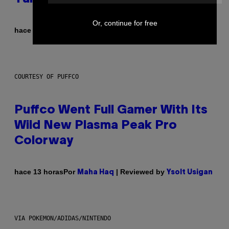
Or, continue for free
Por
hace 12 horas
Dan Milam
COURTESY OF PUFFCO
Puffco Went Full Gamer With Its
Wild New Plasma Peak Pro
Colorway
Por
| Reviewed by
hace 13 horas
Maha Haq
Ysolt Usigan
VIA POKEMON/ADIDAS/NINTENDO