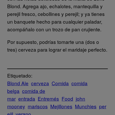
Blond. Agrega ajo, echalotes, mantequilla y
perejil fresco, cebollines y perejil; y ya tienes
un banquete hecho para cualquier paladar,
acompáñalo con un trozo de pan crujiente.
Por supuesto, podrías tomarte una (dos o
tres) cerveza para lograr el maridaje perfecto.
Etiquetado:
Blond Ale
cerveza
Comida
comida
belga
comida de
mar
entrada
Entremés
Food
john
mooney
mariscos
Mejillones
Munchies
per
ejil
verano