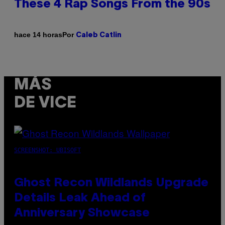
These 4 Rap Songs From the 90s
Por
hace 14 horas
Caleb Catlin
MÁS
DE VICE
SCREENSHOT: UBISOFT
Ghost Recon Wildlands Upgrade
Details Leak Ahead of
Anniversary Showcase