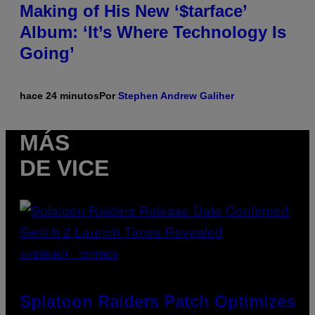
Making of His New ‘$tarface’
Album: ‘It’s Where Technology Is
Going’
hace 24 minutos
Por
Stephen Andrew Galiher
MÁS
DE VICE
SCREENSHOT: NINTENDO
Splatoon Raiders Patch Optimizes