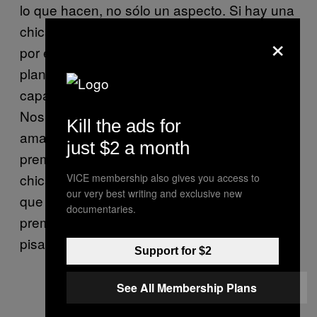
lo que hacen, no sólo un aspecto. Si hay una
chica que en todas las escenas sólo se mete
×
por el culo los objetos más grandes del
planeta, no nos demuestra un buen rango de
capacidades. Además, ¿lo está disfrutando?
Nos interesa saber si las chicas de verdad
Kill the ads for
aman lo que hacen y si les importan los
just $2 a month
premios. Es probable que prefiramos a una
chica que de verdad quiere un premio a otra
VICE membership also gives you access to
our very best writing and exclusive new
que simplemente dice: «A la mierda los
documentaries.
premios. No significan nada, sólo son
pisapapeles».
Support for $2
See All Membership Plans
Riley Reid. Imagen via