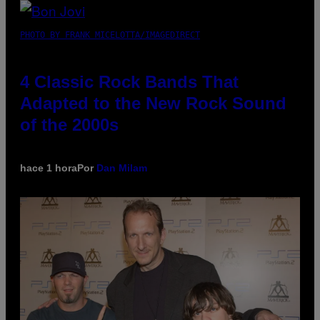
PHOTO BY FRANK MICELOTTA/IMAGEDIRECT
4 Classic Rock Bands That
Adapted to the New Rock Sound
of the 2000s
hace 1 hora
Por
Dan Milam