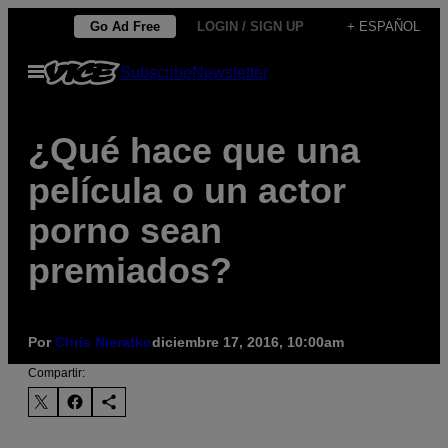
Saltar
Go Ad Free
LOGIN / SIGN UP
+ ESPAÑOL
al
Abrir
Subscribe
Newsletter
contenido
Menú
¿Qué hace que una
película o un actor
porno sean
premiados?
Por
Chris Nieratko
diciembre 17, 2016, 10:00am
Compartir: