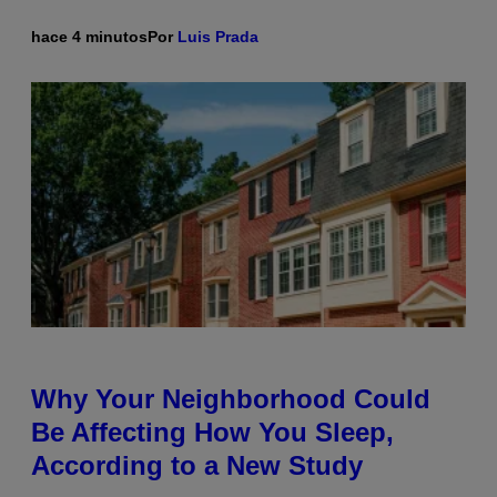
hace 4 minutos
Por
Luis Prada
Why Your Neighborhood Could
Be Affecting How You Sleep,
According to a New Study