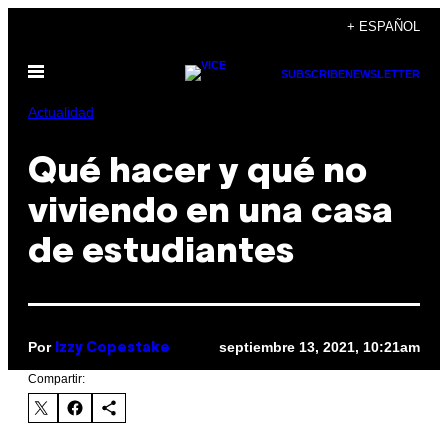
Saltar
+ ESPAÑOL
al
Abrir
contenido
SUBSCRIBE
NEWSLETTER
Menú
Actualidad
Qué hacer y qué no
viviendo en una casa
de estudiantes
Por
septiembre 13, 2021, 10:21am
Izzy Copestake
Compartir: