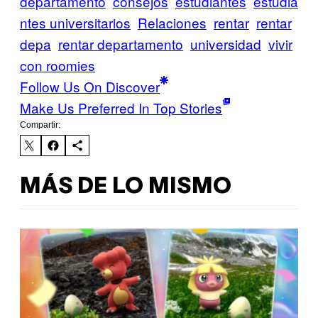
departamento
consejos
estudiantes
estudia
ntes universitarios
Relaciones
rentar
rentar
depa
rentar departamento
universidad
vivir
con roomies
Follow Us On Discover
Make Us Preferred In Top Stories
Compartir:
MÁS DE LO MISMO