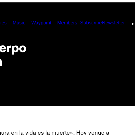
ies
Music
Waypoint
Members
Subscribe
Newsletter
uerpo
a
ura en la vida es la muerte». Hoy vengo a