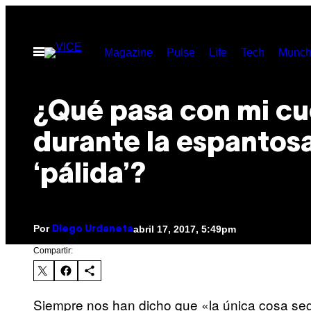
Saltar
al
Abrir
Magazine
Pulse
Life
Tech
Munch
contenido
Menú
¿Qué pasa con mi c
durante la espantos
‘pálida’?
Por
abril 17, 2017, 5:49pm
Diego Urdaneta
Compartir:
Siempre nos han dicho que «la única cosa seg