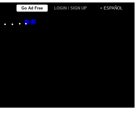
Go Ad Free
LOGIN / SIGN UP
+ ESPAÑOL
Instagram
TikTok
YouTube
Google
Google
Discover
Top
Posts