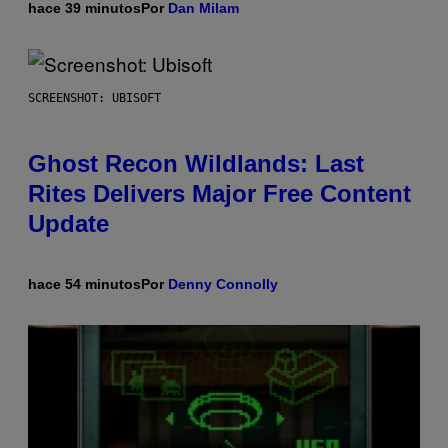
hace 39 minutos
Por
Dan Milam
SCREENSHOT: UBISOFT
Ghost Recon Wildlands: Last
Rites Delivers Major Free Content
Update
hace 54 minutos
Por
Denny Connolly