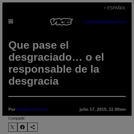
Saltar
+ ESPAÑOL
al
Abrir
contenido
SUBSCRIBE
NEWSLETTER
Menú
Que pase el
desgraciado… o el
responsable de la
desgracia
Por
Andrés Corona
julio 17, 2015, 11:00am
Compartir: