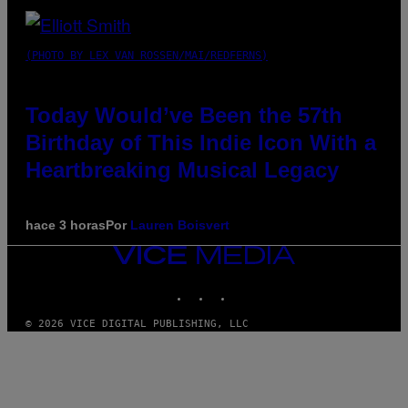
(PHOTO BY LEX VAN ROSSEN/MAI/REDFERNS)
Today Would’ve Been the 57th
Birthday of This Indie Icon With a
Heartbreaking Musical Legacy
hace 3 horas
Por
Lauren Boisvert
VICE
MEDIA
INSTAGRAM
TIKTOK
YOUTUBE
© 2026 VICE DIGITAL PUBLISHING, LLC