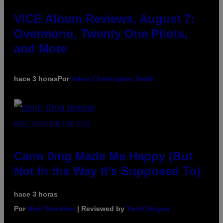
VICE Album Reviews, August 7:
Overmono, Twenty One Pilots,
and More
hace 3 horas
Por
Adam Christopher Smith
NICK STOCKTON FOR VICE
Cann 0mg Made Me Happy (But
Not In the Way It’s Supposed To)
hace 3 horas
Por
Nick Stockton
| Reviewed by
Ysolt Usigan