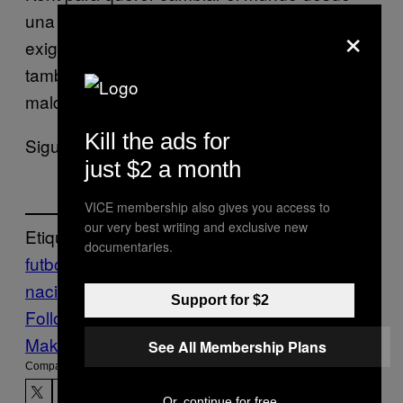
una computadora, pero sí prefiero ser un tipo
×
exigente que alineado con el resto. Yo
también seré culpable, y soy un pinche
maldito, igual que tú, desgraciado Martinoli.
Kill the ads for
Sigue al autor en Twitter:
@andrescorona
just $2 a month
VICE membership also gives you access to
our very best writing and exclusive new
Etiquetado:
documentaries.
futbol
mexico
seleccion
nacional
Sports
VICE Sports
Support for $2
Follow Us On Discover
Make Us Preferred In Top Stories
See All Membership Plans
Compartir:
Or, continue for free