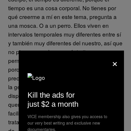
tiempo es una cosa corporal. No tienes por
qué creerme a mí en este tema, pregunta a
una mosca. O a un perro. Ellos viven en
intervalos temporales muy diferentes entre sí
y también muy diferentes del nuestro, así que
no pienses mucho en cuánto tiempo
×
permanece una persona en ese espacio
porque no existe tiempo por el que
preocuparse. Según mi experiencia, cuando
la gente está en la fase de crisálida no están
Kill the ads for
disponibles para interactuar y sus seres
just $2 a month
queridos no pueden sentir su presencia con
facilidad. Piensa en ello como en un
VICE membership also gives you access to
tratamiento de
para el alma con un cartel
spa
our very best writing and exclusive new
documentaries.
de «no molestar» colgado en la puerta. El