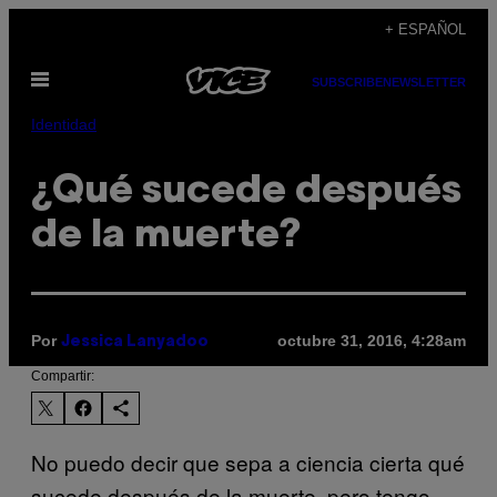
Saltar
+ ESPAÑOL
al
Abrir
contenido
SUBSCRIBE
NEWSLETTER
Menú
Identidad
¿Qué sucede después
de la muerte?
Por
octubre 31, 2016, 4:28am
Jessica Lanyadoo
Compartir:
No puedo decir que sepa a ciencia cierta qué
sucede después de la muerte, pero tengo