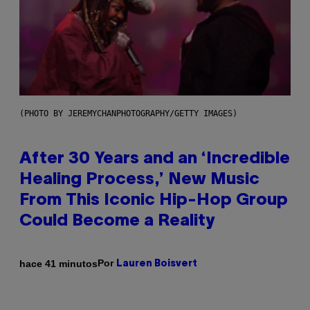
(PHOTO BY JEREMYCHANPHOTOGRAPHY/GETTY IMAGES)
After 30 Years and an ‘Incredible
Healing Process,’ New Music
From This Iconic Hip-Hop Group
Could Become a Reality
Por
hace 41 minutos
Lauren Boisvert