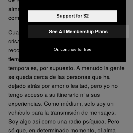
alma no es inaccesible, pero resulta algo así
Support for $2
como de mala educación forzarla.
See All Membership Plans
Cuando un alma abandona la fase de
crisálida, permanece con la personalidad que
recordamos durante un período indefinido de
Or, continue for free
tiempo, según nuestros parámetros
temporales, por supuesto. A menudo la gente
se queda cerca de las personas que ha
dejado atrás por amor o lealtad, pero yo no
tengo acceso a su itinerario ni a sus
experiencias. Como médium, solo soy un
vehículo para la transmisión de mensajes.
Soy algo así como una radio psíquica. Pero
sé que, en determinado momento, el alma