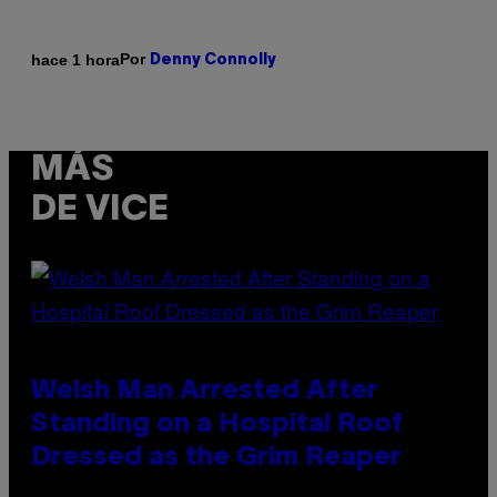
Por
hace 1 hora
Denny Connolly
MÁS
DE VICE
Welsh Man Arrested After
Standing on a Hospital Roof
Dressed as the Grim Reaper