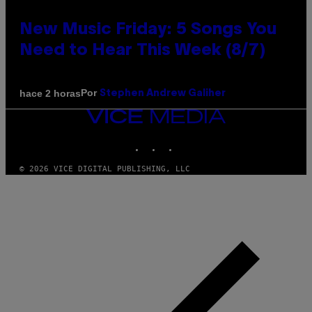
New Music Friday: 5 Songs You
Need to Hear This Week (8/7)
Por
hace 2 horas
Stephen Andrew Galiher
VICE
MEDIA
INSTAGRAM
TIKTOK
YOUTUBE
© 2026 VICE DIGITAL PUBLISHING, LLC