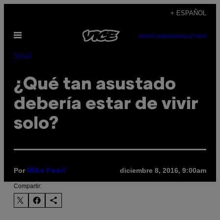
Saltar
+ ESPAÑOL
al
Abrir
contenido
SUBSCRIBE
NEWSLETTER
Menú
Salud
¿Qué tan asustado
debería estar de vivir
solo?
Por
diciembre 8, 2016, 9:00am
Mike Pearl
Compartir: