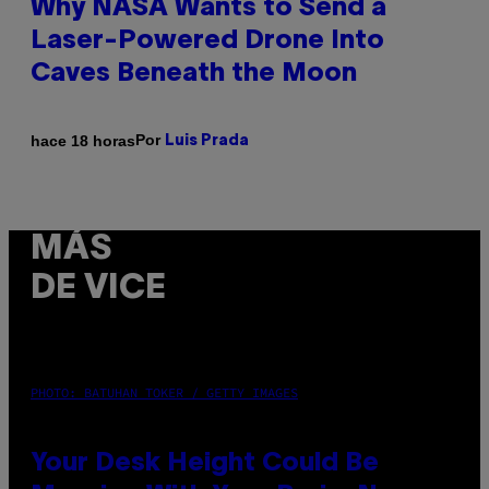
Why NASA Wants to Send a
Laser-Powered Drone Into
Caves Beneath the Moon
Por
hace 18 horas
Luis Prada
MÁS
DE VICE
PHOTO: BATUHAN TOKER / GETTY IMAGES
Your Desk Height Could Be