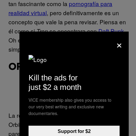
tan fascinante como la
pornografía para
realidad virtual
, pero definitivamente es un
concepto que vale la pena revisar. Piensa en
él como si
se encontrara con
Daft Punk
.
Tron
×
Oh esperen, eso ya ocurrió. Esto es
simplemente mejor en cada aspecto.
ORBIT DE NUMARK
Kill the ads for
just $2 a month
Foto vía
DJ Tech Tools
.
VICE membership also gives you access to
our very best writing and exclusive new
documentaries.
La respuesta de Numark al MIDI motriz es el
Orbit, un controlador manual inalámbrico que
Support for $2
parecería como algo que podrías encontrar