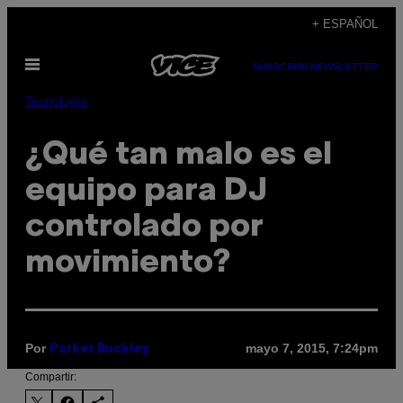
Saltar
+ ESPAÑOL
al
Abrir
contenido
SUBSCRIBE
NEWSLETTER
Menú
Tecnología
¿Qué tan malo es el
equipo para DJ
controlado por
movimiento?
Por
mayo 7, 2015, 7:24pm
Parker Buckley
Compartir: