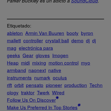
Parker Buckley es un adicto a
SoundCloud
.
Etiquetado:
ableton
Armin Van Buuren
booty
byron
mallett
controller
crystall ball
demo
dj
dj
mag
electrónica para
geeks
Gear
gloves
Imogen
Heap
midi
mixing
motion control
myo
armband
naonext
native
instruments
numark
oculus
rift
orbit
pensato
pioneer
production
Techn
ology
traktor
Twerk
Wired
Follow Us On Discover
Make Us Preferred In Top Stories