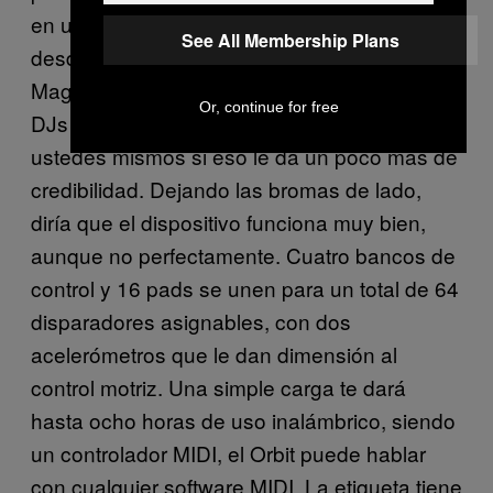
en una juguetería. Lleva en el mercado
See All Membership Plans
desde 2013, y ganó un Tech Award de la DJ
Mag por ser el producto más innovador para
Or, continue for free
DJs el mismo año. Los dejaré decidir por
ustedes mismos si eso le da un poco más de
credibilidad. Dejando las bromas de lado,
diría que el dispositivo funciona muy bien,
aunque no perfectamente. Cuatro bancos de
control y 16 pads se unen para un total de 64
disparadores asignables, con dos
acelerómetros que le dan dimensión al
control motriz. Una simple carga te dará
hasta ocho horas de uso inalámbrico, siendo
un controlador MIDI, el Orbit puede hablar
con cualquier software MIDI. La etiqueta tiene