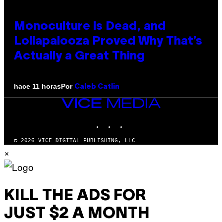
Monoculture is Dead, and
Lollapalooza Proved Why That’s
Actually a Great Thing
Por
hace 11 horas
Caleb Catlin
VICE
MEDIA
INSTAGRAM
TIKTOK
YOUTUBE
© 2026 VICE DIGITAL PUBLISHING, LLC
×
KILL THE ADS FOR
JUST $2 A MONTH