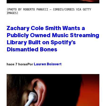
(PHOTO BY ROBERTO PANUCCI – CORBIS/CORBIS VIA GETTY
IMAGES)
Zachary Cole Smith Wants a
Publicly Owned Music Streaming
Library Built on Spotify’s
Dismantled Bones
Por
hace 7 horas
Lauren Boisvert