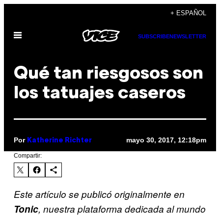
Saltar
+ ESPAÑOL
al
Abrir
contenido
SUBSCRIBE
NEWSLETTER
Menú
Qué tan riesgosos son
los tatuajes caseros
Por
mayo 30, 2017, 12:18pm
Katherine Richter
Compartir:
Este artículo se publicó originalmente en
Tonic
, nuestra plataforma dedicada al mundo