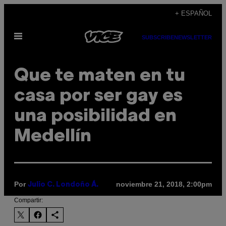
Saltar
+ ESPAÑOL
al
Abrir
contenido
SUBSCRIBE
NEWSLETTER
Menú
Que te maten en tu
casa por ser gay es
una posibilidad en
Medellín
Por
noviembre 21, 2018, 2:00pm
Julio C. Londoño Á.
Compartir: