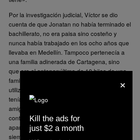
Por la investigación judicial, Víctor se dio
cuenta de que Jonatan no había terminado el
bachillerato, no era paisa sino costeño y
nunca había trabajado en los ocho años que
llevaba en Medellín. Tampoco pertenecía a
una familia adinerada de Cartagena, sino
que era el antepenúltimo de 10 hijos de una
×
familia pobre. «Me di cuenta de que él me
utilizaba como aval para conocer más gente,
tenía muy buena química con todos mis
amigos. Algunos, cuando supieron todo, me
contaron que él les decía que vivía en el
Kill the ads for
apartamento de enseguida y que por eso
just $2 a month
siempre coincidíamos en la rumba».