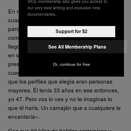
VICE membership also gives you access to
our very best writing and exclusive new
En realidad Jonatan vivía a escasas cinco
documentaries.
cuadras, en un cuarto arrendado cerca al
parque del Poblado, por lo que eran
Support for $2
comunes los almuerzos juntos. La confianza
llegó a tal punto de que Víctor lo dejaba solo
See All Membership Plans
en su apartamento. «Le gustaba que le
prestara el computador para chatear», me
Or, continue for free
cuenta. «Se entraba a
y yo veía
Manhunt
que los perfiles que elegía eran personas
mayores. Él tenía 33 años en ese entonces,
yo 47. Pero vos lo ves y no te imaginas lo
que él haría. Un camaján que a cualquiera le
encantaría».
Con sus 83 kilos de batidos proteínicos y