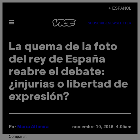
Saltar
+ ESPAÑOL
al
Abrir
contenido
SUBSCRIBE
NEWSLETTER
Menú
La quema de la foto
del rey de España
reabre el debate:
¿injurias o libertad de
expresión?
Por
noviembre 10, 2016, 4:05am
María Altimira
Compartir: