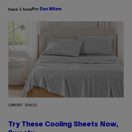
Por
hace 1 hora
Dan Milam
COMFORT SPACES
Try These Cooling Sheets Now,