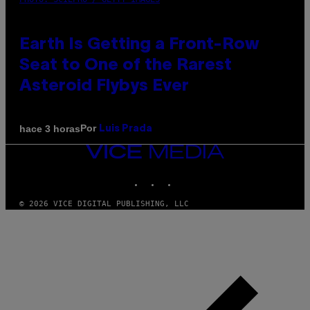
Earth Is Getting a Front-Row
Seat to One of the Rarest
Asteroid Flybys Ever
Por
hace 3 horas
Luis Prada
VICE
MEDIA
INSTAGRAM
TIKTOK
YOUTUBE
© 2026 VICE DIGITAL PUBLISHING, LLC