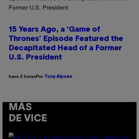
15 Years Ago, a ‘Game of
Thrones’ Episode Featured the
Decapitated Head of a Former
U.S. President
Por
hace 2 horas
Tony Alpsen
MÁS
DE VICE