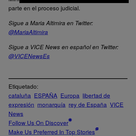
parte en el proceso judicial.
Sigue a Maria Altimira en Twitter:
@
MariaAltimira
Sigue a VICE News en español en Twitter:
@VICENewsEs
Etiquetado:
cataluña
ESPAÑA
Europa
libertad de
expresión
monarquía
rey de España
VICE
News
Follow Us On Discover
Make Us Preferred In Top Stories