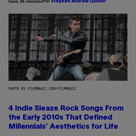
Por
hace 36 minutos
Stephen Andrew Galiher
PHOTO BY FILMMAGIC.COM/FILMMAGIC
4 Indie Sleaze Rock Songs From
the Early 2010s That Defined
Millennials’ Aesthetics for Life