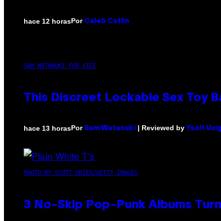
Por
hace 12 horas
Caleb Catlin
SAM WATANUKI FOR VICE
This Discreet Lockable Sex Toy 
Por
| Reviewed by
hace 13 horas
Sam Watanuki
Ysolt Usi
PHOTO BY SCOTT GRIES/GETTY IMAGES
3 No-Skip Pop-Punk Albums Turni