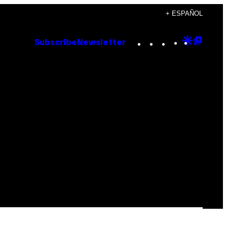
+ ESPAÑOL
Instagram
TikTok
YouTube
Google
Goog
Subscribe
Newsletter
Discove
Top
Posts