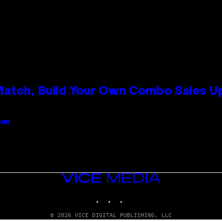
 Match, Build Your Own Combo Sales 
gan
VICE
MEDIA
INSTAGRAM
TIKTOK
YOUTUBE
© 2026 VICE DIGITAL PUBLISHING, LLC