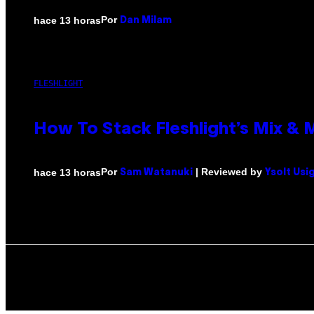
Por
hace 13 horas
Dan Milam
FLESHLIGHT
How To Stack Fleshlight’s Mix &
Por
| Reviewed by
hace 13 horas
Sam Watanuki
Ysolt Usi