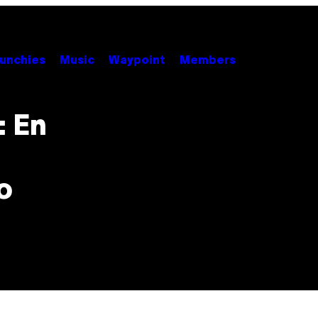
unchies
Music
Waypoint
Members
: En
o