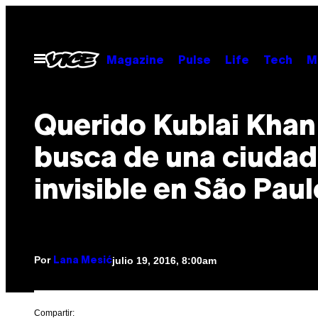
Saltar
al
contenido
Abrir
Magazine
Pulse
Life
Tech
M
Menú
Querido Kublai Khan
busca de una ciudad
invisible en São Paul
Por
julio 19, 2016, 8:00am
Lana Mesić
Compartir: