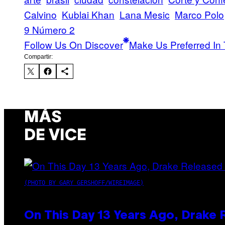
Calvino
Kublai Khan
Lana Mesic
Marco Polo
9 Número 2
Follow Us On Discover
Make Us Preferred In 
Compartir:
MÁS
DE VICE
(PHOTO BY GARY GERSHOFF/WIREIMAGE)
On This Day 13 Years Ago, Drake 