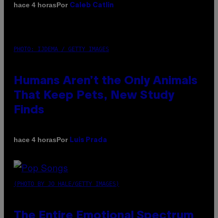
Por
hace 4 horas
Caleb Catlin
PHOTO: IJDEMA / GETTY IMAGES
Humans Aren’t the Only Animals
That Keep Pets, New Study
Finds
Por
hace 4 horas
Luis Prada
(PHOTO BY JO HALE/GETTY IMAGES)
The Entire Emotional Spectrum