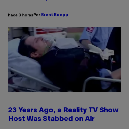
Por
hace 3 horas
Brent Koepp
23 Years Ago, a Reality TV Show
Host Was Stabbed on Air