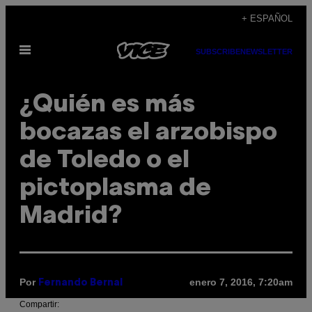
Saltar
+ ESPAÑOL
al
Abrir
contenido
SUBSCRIBE
NEWSLETTER
Menú
¿Quién es más
bocazas el arzobispo
de Toledo o el
pictoplasma de
Madrid?
Por
enero 7, 2016, 7:20am
Fernando Bernal
Compartir: