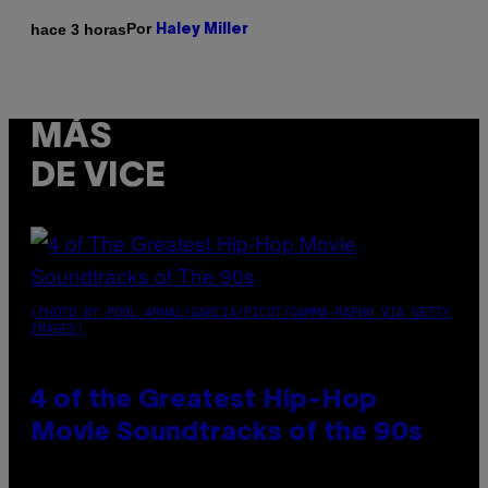
Por
hace 3 horas
Haley Miller
MÁS
DE VICE
(PHOTO BY POOL ARNAL/GARCIA/PICOT/GAMMA-RAPHO VIA GETTY
IMAGES)
4 of the Greatest Hip-Hop
Movie Soundtracks of the 90s