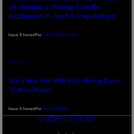
of Having a Sibling Can Be
Explained in Just 4 Pop Songs
Por
hace 5 horas
Lauren Boisvert
PHOTO: E!
It’s Time for WWE to Bring Back
‘Total Divas’
Por
hace 5 horas
Haley Miller
VICE
MEDIA
INSTAGRAM
TIKTOK
YOUTUBE