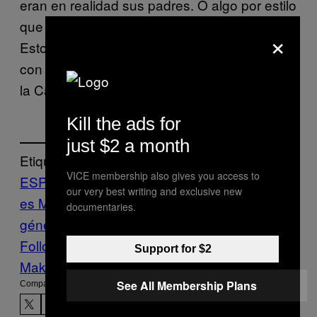
eran en realidad sus padres. O algo por estilo
que aun no hemos podido descifrar del todo.
×
Estos mocos blancos compiten en bocazas
con el arzobispo de Toledo. Unos troleando
la Cabalgata y el otro la realidad.
Kill the ads for
just $2 a month
Etiquetado:
VICE membership also gives you access to
ESPAÑA
Madrid
Noticias
Pictoplasma
Rey
our very best writing and exclusive new
es Magos
Toledo
Vice Blog
violencia de
documentaries.
género
Follow Us On Discover
Support for $2
Make Us Preferred In Top Stories
See All Membership Plans
Compartir: