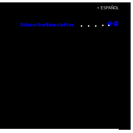
+ ESPAÑOL
Instagram
TikTok
YouTube
Google
Goog
Subscribe
Newsletter
Discove
Top
Posts