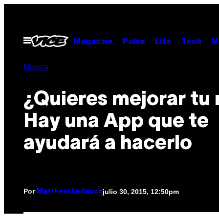
Saltar
al
contenido
Abrir
Magazine
Pulse
Life
Tech
M
Menú
Música
¿Quieres mejorar tu 
Hay una App que te
ayudará a hacerlo
Por
julio 30, 2015, 12:50pm
Matthew Sedacca