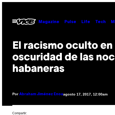
Saltar
al
contenido
Abrir
Magazine
Pulse
Life
Tech
M
Menú
El racismo oculto en 
oscuridad de las no
habaneras
Por
agosto 17, 2017, 12:00am
Abraham Jiménez Enoa
Compartir: