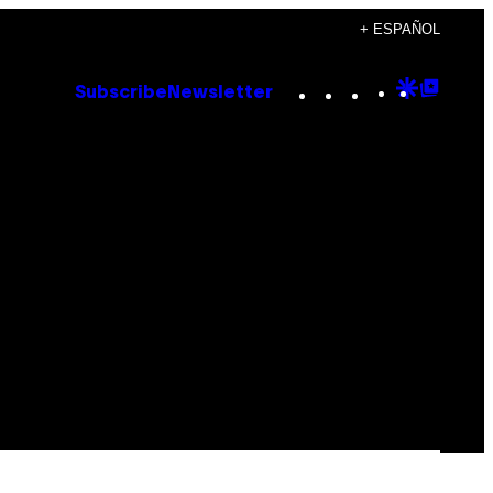
+ ESPAÑOL
Instagram
TikTok
YouTube
Google
Goog
Subscribe
Newsletter
Discove
Top
Posts