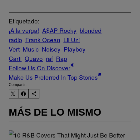
Etiquetado:
¡A la verga!
A$AP Rocky
blonded
radio
Frank Ocean
Lil Uzi
Vert
Music
Noisey
Playboy
Carti
Quavo
raf
Rap
Follow Us On Discover
Make Us Preferred In Top Stories
Compartir:
MÁS DE LO MISMO