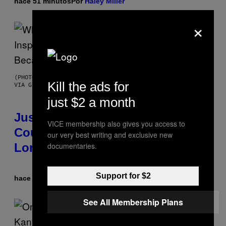
hace 51 minutos
Por
Haley Miller
×
(PHOTO BY CHRISTOPHER POLK/NBCU PHOTO BANK/NBCUNIVERSAL
Kill the ads for
VIA GETTY IMAGES)
just $2 a month
Justin Timberlake Released a
VICE membership also gives you access to
Country-Inspired Album in 2018
our very best writing and exclusive new
Long Before It Became a Trend
documentaries.
Support for $2
hace 2 horas
Por
Caleb Catlin
See All Membership Plans