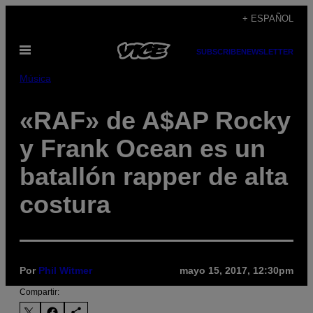
Saltar
+ ESPAÑOL
al
Abrir
contenido
SUBSCRIBE
NEWSLETTER
Menú
Música
«RAF» de A$AP Rocky
y Frank Ocean es un
batallón rapper de alta
costura
Por
Phil Witmer
mayo 15, 2017, 12:30pm
Compartir: