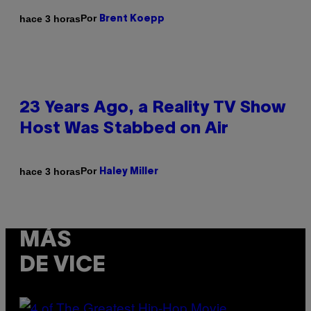
Por
hace 3 horas
Brent Koepp
23 Years Ago, a Reality TV Show
Host Was Stabbed on Air
Por
hace 3 horas
Haley Miller
MÁS
DE VICE