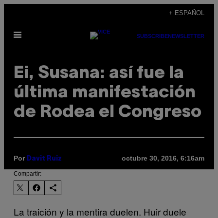
Saltar
+ ESPAÑOL
al
Abrir
contenido
SUBSCRIBE
NEWSLETTER
Menú
Ei, Susana: así fue la
última manifestación
de Rodea el Congreso
Por
octubre 30, 2016, 6:16am
Davit Ruiz
Compartir:
La traición y la mentira duelen. Huir duele