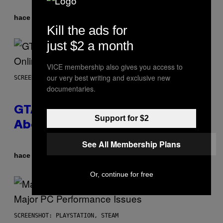
Por
hace 1 hora
Denny Connolly
Kill the ads for
just $2 a month
VICE membership also gives you access to
our very best writing and exclusive new
SCREENSHOT: ROCKSTAR GAMES
documentaries.
GTA 6 Gets Concerning Update
Support for $2
About GTA Online Release Date
See All Membership Plans
Por
hace 1 hora
Brent Koepp
Or, continue for free
SCREENSHOT: PLAYSTATION, STEAM