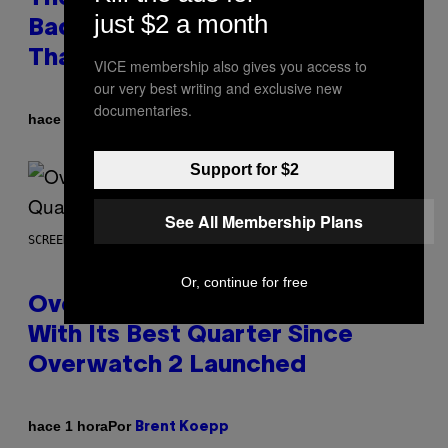
just $2 a month
Bad Date into a ‘Red Flag’ (And
That’s a Problem)
VICE membership also gives you access to
our very best writing and exclusive new
documentaries.
Por
hace 10 minutos
Ashley Fike
Support for $2
See All Membership Plans
SCREENSHOT: BLIZZARD
Or, continue for free
Overwatch Rebrand Pays Off
With Its Best Quarter Since
Overwatch 2 Launched
Por
hace 1 hora
Brent Koepp