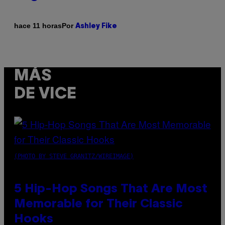
Por
hace 11 horas
Ashley Fike
MÁS
DE VICE
(PHOTO BY STEVE GRANITZ/WIREIMAGE)
5 Hip-Hop Songs That Are Most
Memorable for Their Classic
Hooks