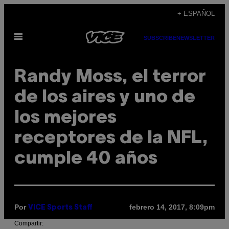
Saltar
+ ESPAÑOL
al
Abrir
contenido
SUBSCRIBE
NEWSLETTER
Menú
Randy Moss, el terror
de los aires y uno de
los mejores
receptores de la NFL,
cumple 40 años
Por
febrero 14, 2017, 8:09pm
VICE Sports Staff
Compartir: