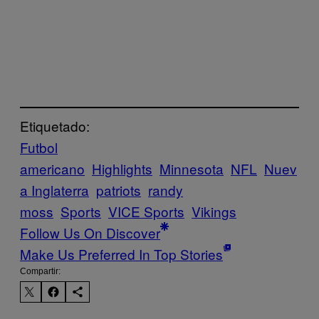
Etiquetado:
Futbol
americano
Highlights
Minnesota
NFL
Nuev
a Inglaterra
patriots
randy
moss
Sports
VICE Sports
Vikings
Follow Us On Discover
Make Us Preferred In Top Stories
Compartir: