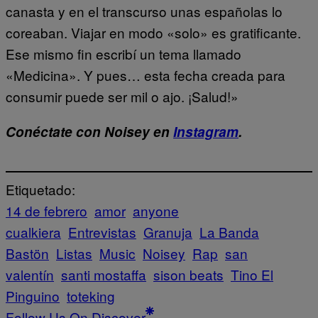
canasta y en el transcurso unas españolas lo
coreaban. Viajar en modo «solo» es gratificante.
Ese mismo fin escribí un tema llamado
«Medicina». Y pues… esta fecha creada para
consumir puede ser mil o ajo. ¡Salud!»
Conéctate con Noisey en
Instagram
.
Etiquetado:
14 de febrero
amor
anyone
cualkiera
Entrevistas
Granuja
La Banda
Bastön
Listas
Music
Noisey
Rap
san
valentín
santi mostaffa
sison beats
Tino El
Pinguino
toteking
Follow Us On Discover