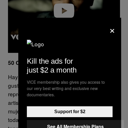
×
Kill the ads for
50 Cents – «21 Questions» con Nate Dogg
just $2 a month
Hay muchas canciones de amor que me
VICE membership also gives you access to
gustan, pero creo que esta es la que me
our very best writing and exclusive new
representa más, sobre todo porque los
documentaries.
artistas solemos ser personas inseguras y la
mujer que tenemos a un lado debe lidiar con
Support for $2
todas estas dudas. Admiro mucho a la que
See All Membership Plans