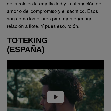
de la rola es la emotividad y la afirmación del
amor o del compromiso y el sacrifico. Esos
son como los pilares para mantener una
relación a flote. Y pues eso, rolón.
TOTEKING
(ESPAÑA)
P
l
a
y
v
i
d
e
o