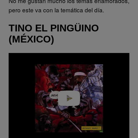
No me gustan mucho los temas enamorados,
pero este va con la temática del día.
TINO EL PINGÜINO
(MÉXICO)
P
l
a
y
v
i
d
e
o