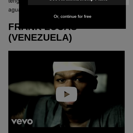
tengo conmigo, que bueno que me ha
aguantado tanto.
Or, continue for free
FRANK LUCAS
(VENEZUELA)
Play
video