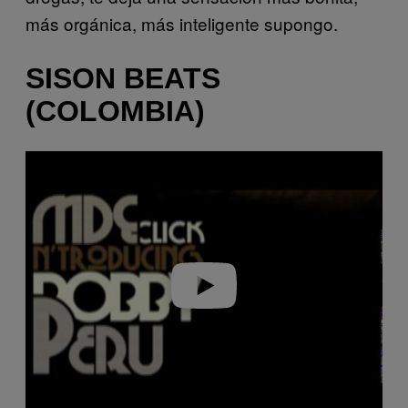
más orgánica, más inteligente supongo.
SISON BEATS
(COLOMBIA)
P
l
a
y
v
i
d
e
o