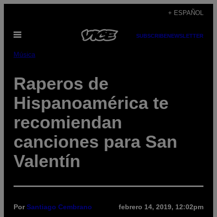
Saltar
+ ESPAÑOL
al
Abrir
contenido
SUBSCRIBE
NEWSLETTER
Menú
Música
Raperos de
Hispanoamérica te
recomiendan
canciones para San
Valentín
Por
Santiago Cembrano
febrero 14, 2019, 12:02pm