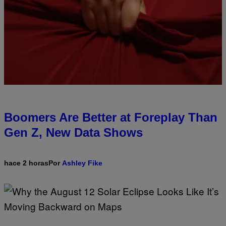
Boomers Are Better at Foreplay Than
Gen Z, New Data Shows
hace 2 horas
Por
Ashley Fike