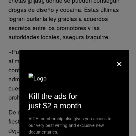
chetas [pijas], donde se pueden conseguir
drogas de diseño y cocaína. Estas últimas
logran burlar la ley gracias a acuerdos
secretos entre los promotores y las
autoridades locales, asegura Izaguirre.
«Puedes apostar que en ese tipo de fiestas,
×
al menos uno de los promotores tiene algún
contacto en el poder judicial o en la
administración local, de manera que no le
cuesta nada eludir las supuestas
Kill the ads for
prohibiciones», relata.
just $2 a month
De manera, que habría que esperar que
VICE membership also gives you access to
fiestas proscritas como Proyecto XXX, no
our very best writing and exclusive new
dejen de producirse por toda la periferia
documentaries.