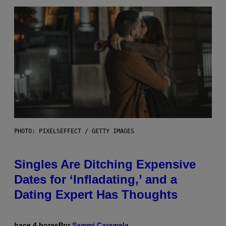
PHOTO: PIXELSEFFECT / GETTY IMAGES
Singles Are Ditching Expensive
Dates for ‘Infladating,’ and a
Dating Expert Has Thoughts
hace 4 horas
Por
Sammi Caramela