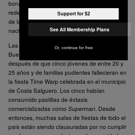
bonaerense, gracias a la «impunidad» de las
redes sociales, y a la endémica corrupción
Support for $2
de la administración argentina, ya sea local,
See All Membership Plans
nacional, federal o de barrio.
Las fiestas electrónicas fueron prohibidas en
Or, continue for free
Buenos Aires el pasado mes de abril
después de que cinco jóvenes de entre 20 y
25 años y de familias pudientes fallecieran en
la fiesta Time Warp celebrada en el municipio
de Costa Salguero. Los cinco habían
consumido pastillas de éxtasis
comercializadas como
. Desde
Superman
entonces, muchas salas de fiestas de todo el
país están siendo clausuradas por no cumplir