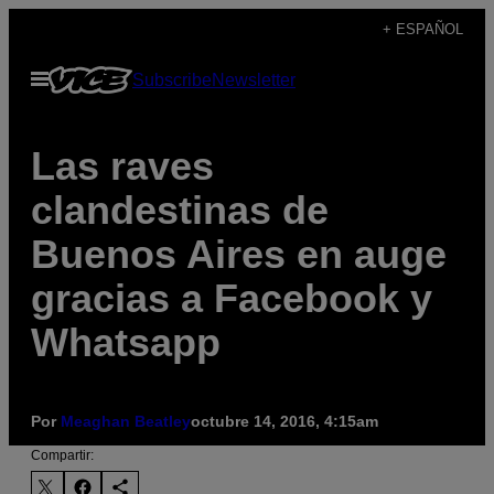
Saltar
+ ESPAÑOL
al
Abrir
Subscribe
Newsletter
contenido
Menú
Las raves
clandestinas de
Buenos Aires en auge
gracias a Facebook y
Whatsapp
Por
Meaghan Beatley
octubre 14, 2016, 4:15am
Compartir: