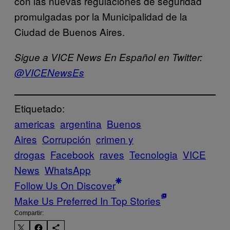
con las nuevas regulaciones de seguridad
promulgadas por la Municipalidad de la
Ciudad de Buenos Aires.
Sigue a VICE News En Español en Twitter:
@VICENewsEs
Etiquetado:
americas
argentina
Buenos
Aires
Corrupción
crimen y
drogas
Facebook
raves
Tecnologia
VICE
News
WhatsApp
Follow Us On Discover
Make Us Preferred In Top Stories
Compartir: