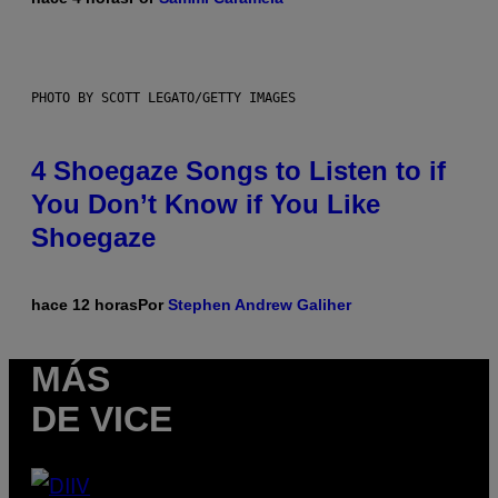
PHOTO BY SCOTT LEGATO/GETTY IMAGES
4 Shoegaze Songs to Listen to if
You Don’t Know if You Like
Shoegaze
hace 12 horas
Por
Stephen Andrew Galiher
MÁS
DE VICE