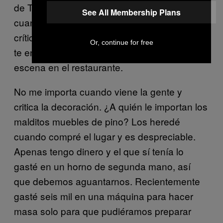
de TripAdvisor). Eso es lo que sucede
See All Membership Plans
cuando un crítico se aparece, sólo ves la
crítica desde el lado de quien la escribe, no
Or, continue for free
te enteras de lo que sucede detrás de
escena en el restaurante.
No me importa cuando viene la gente y
critica la decoración. ¿A quién le importan los
malditos muebles de pino? Los heredé
cuando compré el lugar y es despreciable.
Apenas tengo dinero y el que sí tenía lo
gasté en un horno de segunda mano, así
que debemos aguantarnos. Recientemente
gasté seis mil en una máquina para hacer
masa solo para que pudiéramos preparar