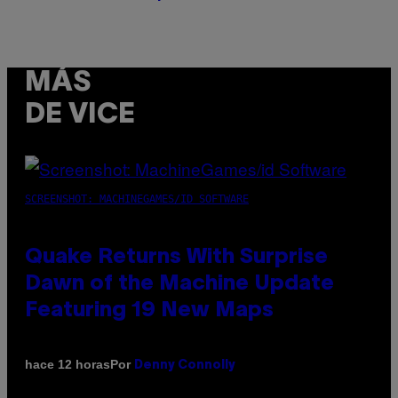
MÁS
DE VICE
SCREENSHOT: MACHINEGAMES/ID SOFTWARE
Quake Returns With Surprise
Dawn of the Machine Update
Featuring 19 New Maps
Por
hace 12 horas
Denny Connolly