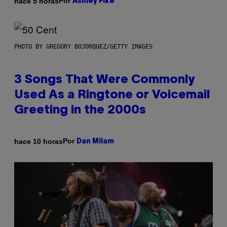
Por
hace 5 horas
Ashley Fike
PHOTO BY GREGORY BOJORQUEZ/GETTY IMAGES
3 Songs That Were Commonly
Used As a Ringtone or Voicemail
Greeting in the 2000s
Por
hace 10 horas
Dan Milam