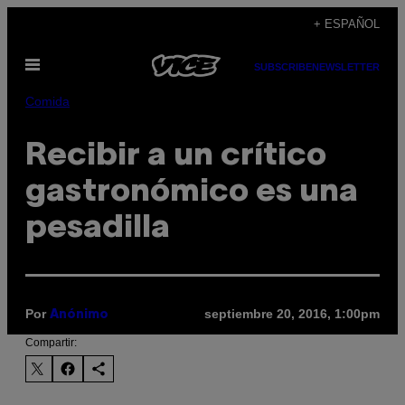
Saltar
+ ESPAÑOL
al
Abrir
contenido
SUBSCRIBE
NEWSLETTER
Menú
Comida
Recibir a un crítico
gastronómico es una
pesadilla
Por
septiembre 20, 2016, 1:00pm
Anónimo
Compartir: