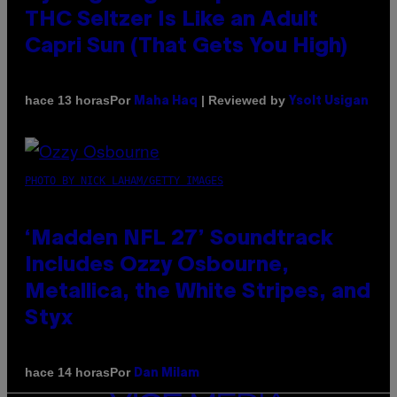
THC Seltzer Is Like an Adult
Capri Sun (That Gets You High)
Por
| Reviewed by
hace 13 horas
Maha Haq
Ysolt Usigan
PHOTO BY NICK LAHAM/GETTY IMAGES
‘Madden NFL 27’ Soundtrack
Includes Ozzy Osbourne,
Metallica, the White Stripes, and
Styx
Por
hace 14 horas
Dan Milam