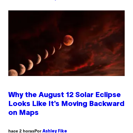
Why the August 12 Solar Eclipse
Looks Like It’s Moving Backward
on Maps
Por
hace 2 horas
Ashley Fike