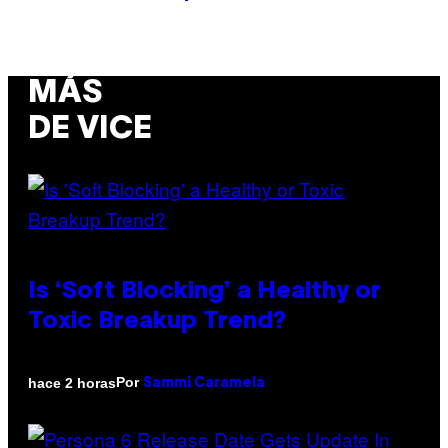
MÁS
DE VICE
Is ‘Soft Blocking’ a Healthy or
Toxic Breakup Trend?
Por
hace 2 horas
Sammi Caramela