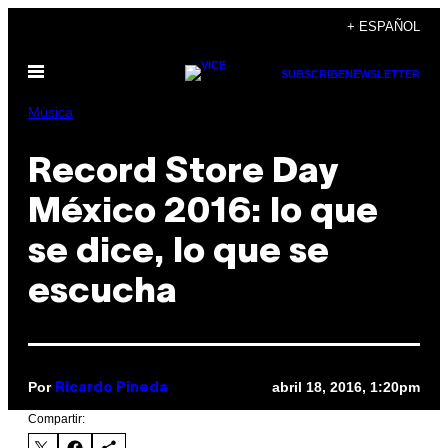
Saltar
+ ESPAÑOL
al
Abrir
contenido
SUBSCRIBE
NEWSLETTER
Menú
Música
​Record Store Day
México 2016: lo que
se dice, lo que se
escucha
Por
abril 18, 2016, 1:20pm
Ricardo Pineda
Compartir: