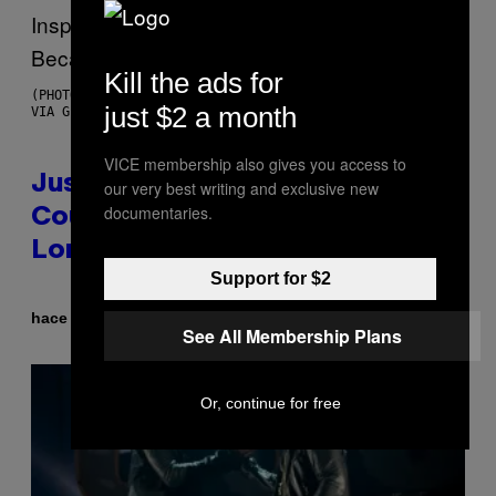
Kill the ads for
(PHOTO BY CHRISTOPHER POLK/NBCU PHOTO BANK/NBCUNIVERSAL
just $2 a month
VIA GETTY IMAGES)
VICE membership also gives you access to
Justin Timberlake Released a
our very best writing and exclusive new
documentaries.
Country-Inspired Album in 2018
Long Before It Became a Trend
Support for $2
Por
hace 2 horas
Caleb Catlin
See All Membership Plans
Or, continue for free