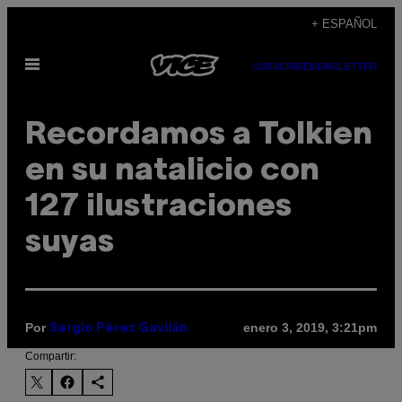
Saltar
+ ESPAÑOL
al
Abrir
contenido
SUBSCRIBE
NEWSLETTER
Menú
Recordamos a Tolkien
en su natalicio con
127 ilustraciones
suyas
Por
enero 3, 2019, 3:21pm
Sergio Pérez Gavilán
Compartir: