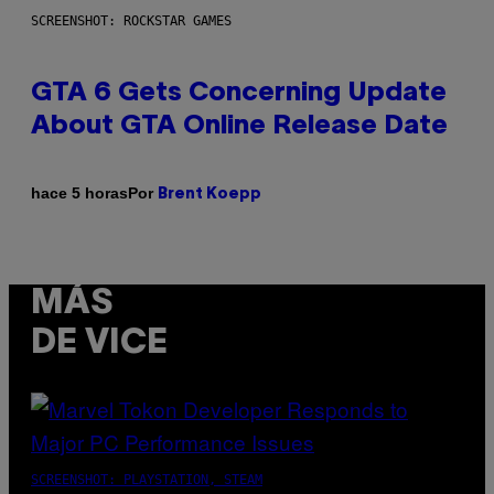
SCREENSHOT: ROCKSTAR GAMES
GTA 6 Gets Concerning Update
About GTA Online Release Date
Por
hace 5 horas
Brent Koepp
MÁS
DE VICE
SCREENSHOT: PLAYSTATION, STEAM