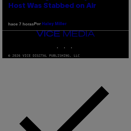
Host Was Stabbed on Air
Por
hace 7 horas
Haley Miller
VICE
MEDIA
INSTAGRAM
TIKTOK
YOUTUBE
© 2026 VICE DIGITAL PUBLISHING, LLC