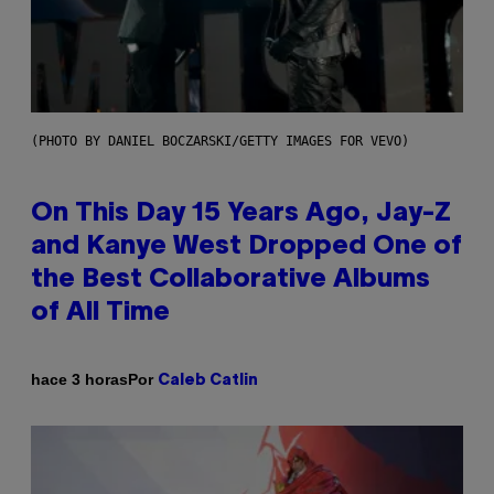
(PHOTO BY DANIEL BOCZARSKI/GETTY IMAGES FOR VEVO)
On This Day 15 Years Ago, Jay-Z
and Kanye West Dropped One of
the Best Collaborative Albums
of All Time
Por
hace 3 horas
Caleb Catlin