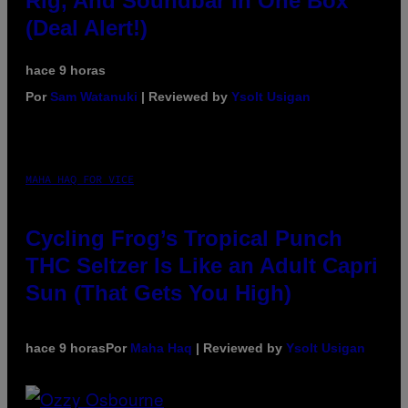
Rig, And Soundbar In One Box
(Deal Alert!)
hace 9 horas
Por
Sam Watanuki
| Reviewed by
Ysolt Usigan
MAHA HAQ FOR VICE
Cycling Frog’s Tropical Punch
THC Seltzer Is Like an Adult Capri
Sun (That Gets You High)
hace 9 horas
Por
Maha Haq
| Reviewed by
Ysolt Usigan