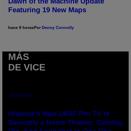
Dawn of the Machine Update
Featuring 19 New Maps
hace 9 horas
Por
Denny Connolly
MÁS
DE VICE
VIA HISENSE
Hisense’s New U6SF Pro TV Is
Basically a Home Theater, Gaming