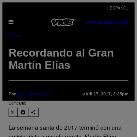
Saltar
+ ESPAÑOL
al
Abrir
contenido
SUBSCRIBE
NEWSLETTER
Menú
Música
Recordando al Gran
Martín Elías
Por
Mauricio Gatiyo
abril 17, 2017, 3:35pm
Compartir:
La semana santa de 2017 terminó con una
noticia triste y espeluznante. Martín Elías,