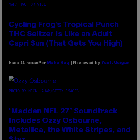
MAHA HAQ FOR VICE
Cycling Frog’s Tropical Punch
THC Seltzer Is Like an Adult
Capri Sun (That Gets You High)
Por
| Reviewed by
hace 11 horas
Maha Haq
Ysolt Usigan
PHOTO BY NICK LAHAM/GETTY IMAGES
‘Madden NFL 27’ Soundtrack
Includes Ozzy Osbourne,
Metallica, the White Stripes, and
Styx