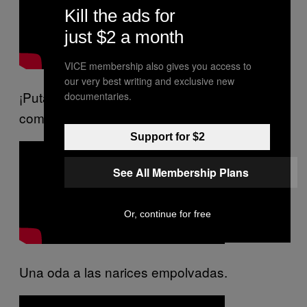
Kill the ads for
just $2 a month
VICE membership also gives you access to
our very best writing and exclusive new
¡Puta! Y uno siempre pensando que este
documentaries.
comercial era de las chicas Águila :o
Support for $2
See All Membership Plans
Or, continue for free
Una oda a las narices empolvadas.