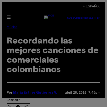
Saltar
+ ESPAÑOL
al
Abrir
contenido
SUBSCRIBE
NEWSLETTER
Menú
Música
Recordando las
mejores canciones de
comerciales
colombianos
Por
abril 28, 2016, 7:45pm
María Esther Gutiérrez V.
Compartir: