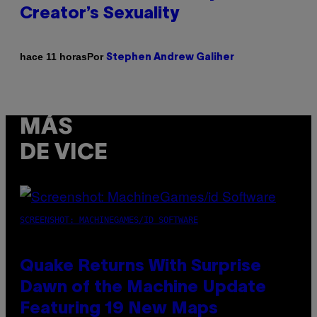
Creator’s Sexuality
Por
hace 11 horas
Stephen Andrew Galiher
MÁS
DE VICE
SCREENSHOT: MACHINEGAMES/ID SOFTWARE
Quake Returns With Surprise
Dawn of the Machine Update
Featuring 19 New Maps