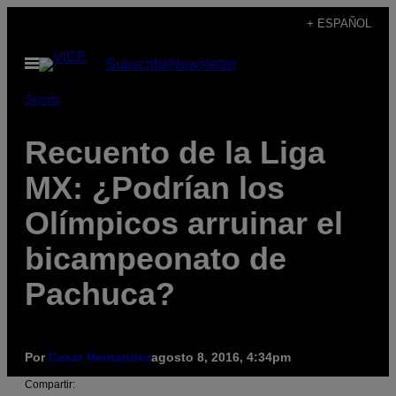
Saltar
+ ESPAÑOL
al
Abrir
Subscribe
Newsletter
contenido
Menú
Sports
Recuento de la Liga
MX: ¿Podrían los
Olímpicos arruinar el
bicampeonato de
Pachuca?
Por
Cesar Hernandez
agosto 8, 2016, 4:34pm
Compartir: